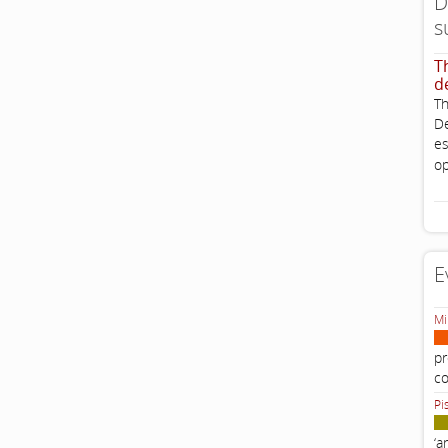
D
s
T
d
Th
De
es
op
E
Mi
pr
c
Pi
‘a