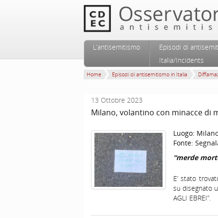
Vai al contenuto principale
Vai al contenuto secondario
L’antisemitismo
Episodi di antisemi
Menu principale
Italia/Incidents
Home
Episodi di antisemitismo in Italia
Diffamaz
13 Ottobre 2023
Milano, volantino con minacce di m
Luogo:
Milan
Fonte:
Segnal
“merde morte
E’ stato trovat
su disegnato u
AGLI EBREI”.