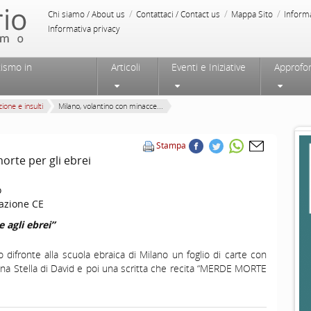
/
/
/
Chi siamo / About us
Contattaci / Contact us
Mappa Sito
Inform
Informativa privacy
tismo in
Articoli
Eventi e Iniziative
Approfo
ione e insulti
Milano, volantino con minacce...
Stampa
orte per gli ebrei
o
azione CE
 agli ebrei”
o difronte alla scuola ebraica di Milano un foglio di carte con
na Stella di David e poi una scritta che recita “MERDE MORTE