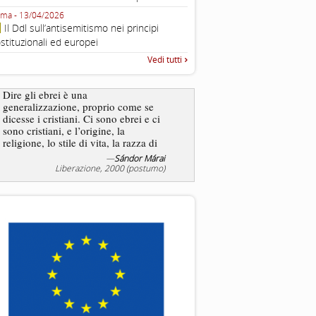
Fondazione CDEC
ma - 13/04/2026
Roma, Via della Dogana Vecchia 2
Il Ddl sull’antisemitismo nei principi
Giustiniani, Sala Zuccari - 03/03/
stituzionali ed europei
Roma, Senato, presentazi
Vedi tutti
“Rapporto annuale sull’antisem
2025”
Dire gli ebrei è una
generalizzazione, proprio come se
L’antisemitismo non è un
dicesse i cristiani. Ci sono ebrei e ci
degli ebrei bensì degli ant
sono cristiani, e l’origine, la
religione, lo stile di vita, la razza di
sicuro comportano tanti tratti...
—
Sándor Márai
—
Jea
Liberazione, 2000 (postumo)