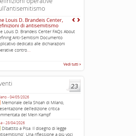
efinizioni operative
ull’antisemitismo
he Louis D. Brandeis Center,
EUMC , definizione opera
efinizioni di antisemitismo
antisemitismo
e Louis D. Brandeis Center FAQs About
Working definition of antise
fining Anti-Semitism Documento
di questo documento e di off
plicativo dedicato alle dichiarazioni
pratica all'identificazione d'inc
...
raccolta
erative contro
Vedi tutti
venti
lano - 04/05/2026
Roma - 16/03/2026
Memoriale della Shoah di Milano,
Roma, webinar “Il DDL ant
esentazione dell’edizione critica
e ombre
ommentata del Mein Kampf
Fondazione Castagneto Banca 1910
Livorno - 04/03/2026
sa - 28/04/2026
Livorno, conferenza sull’a
Dibattito a Pisa: Il disegno di legge
con Gadi Luzzatto Voghera, di
ntisemitismo’. Una riflessione a più voci