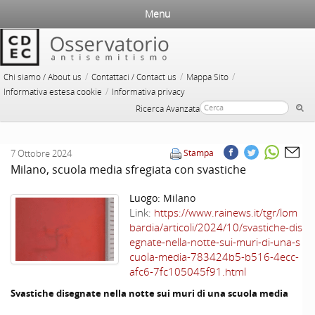
Menu
/
/
/
Chi siamo / About us
Contattaci / Contact us
Mappa Sito
/
Informativa estesa cookie
Informativa privacy
Ricerca Avanzata
7 Ottobre 2024
Stampa
Milano, scuola media sfregiata con svastiche
Luogo:
Milano
Link:
https://www.rainews.it/tgr/lom
bardia/articoli/2024/10/svastiche-dis
egnate-nella-notte-sui-muri-di-una-s
cuola-media-783424b5-b516-4ecc-
afc6-7fc105045f91.html
Svastiche disegnate nella notte sui muri di una scuola media