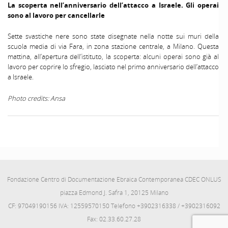
La scoperta nell’anniversario dell’attacco a Israele. Gli operai
sono al lavoro per cancellarle
Sette svastiche nere sono state disegnate nella notte sui muri della
scuola media di via Fara, in zona stazione centrale, a Milano. Questa
mattina, all’apertura dell’istituto, la scoperta: alcuni operai sono già al
lavoro per coprire lo sfregio, lasciato nel primo anniversario dell’attacco
a Israele.
Photo credits: Ansa
Fondazione Centro di Documentazione Ebraica Contemporanea CDEC ONLUS
piazza Edmond J. Safra 1, 20125 Milano
CF: 97049190156 IVA: 12559570150 Telefono +3902316338 / +3902316092
Fax: 02.33.60.27.28