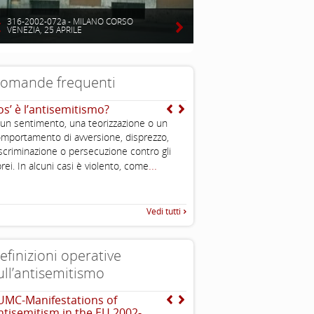
316-2002-072a - MILANO CORSO
VENEZIA, 25 APRILE
omande frequenti
os’ è l’antisemitismo?
Ma allora dire ebreo n
dire israeliano?
 un sentimento, una teorizzazione o un
No, la parola “ebreo” indica u
mportamento di avversione, disprezzo,
religiosa , mentre “israeliano
scriminazione o persecuzione contro gli
nazionale. Esse non sono sin
...
rei. In alcuni casi è violento, come
...
vanno
Vedi tutti
efinizioni operative
ull’antisemitismo
UMC-Manifestations of
The Louis D. Brandeis C
ntisemitism in the EU 2002-
definizioni di antisemit