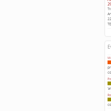
2
Tr
An
22
T
E
Mi
pr
c
Pi
‘a
Ro
co