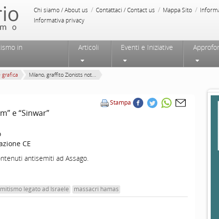
/
/
/
Chi siamo / About us
Contattaci / Contact us
Mappa Sito
Inform
Informativa privacy
tismo in
Articoli
Eventi e Iniziative
Approfo
e grafica
Milano, graffito Zionists not...
Stampa
om” e “Sinwar”
o
azione CE
ontenuti antisemiti ad Assago.
mitismo legato ad Israele
massacri hamas