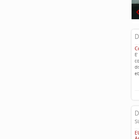
D
C
E’
co
di
eb
D
s
E
A