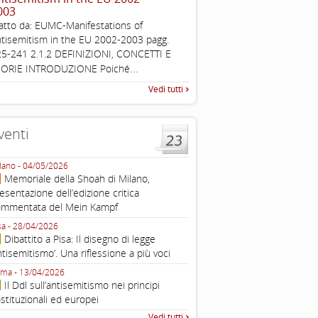
003
The Louis D. Brandeis Cente
atto da: EUMC-Manifestations of
Defining Anti-Semitism Doc
tisemitism in the EU 2002-2003 pagg.
esplicativo dedicato alle dichi
5-241 2.1.2 DEFINIZIONI, CONCETTI E
...
operative contro
...
EORIE INTRODUZIONE Poiché
Vedi tutti
venti
lano - 04/05/2026
Roma - 16/03/2026
Memoriale della Shoah di Milano,
Roma, webinar “Il DDL ant
esentazione dell’edizione critica
e ombre
ommentata del Mein Kampf
Fondazione Castagneto Banca 1910
Livorno - 04/03/2026
sa - 28/04/2026
Livorno, conferenza sull’a
Dibattito a Pisa: Il disegno di legge
con Gadi Luzzatto Voghera, di
ntisemitismo’. Una riflessione a più voci
Fondazione CDEC
ma - 13/04/2026
Roma, Via della Dogana Vecchia 2
Il Ddl sull’antisemitismo nei principi
Giustiniani, Sala Zuccari - 03/03/
stituzionali ed europei
Roma, Senato, presentazi
Vedi tutti