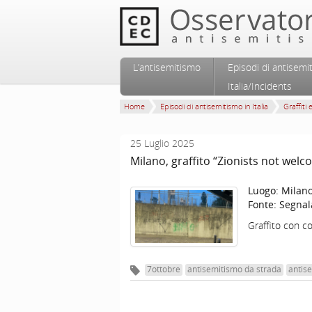
Vai al contenuto principale
Vai al contenuto secondario
L’antisemitismo
Episodi di antisemi
Menu principale
Italia/Incidents
Home
Episodi di antisemitismo in Italia
Graffiti 
25 Luglio 2025
Milano, graffito “Zionists not welc
Luogo:
Milan
Fonte:
Segnal
Graffito con c
7ottobre
antisemitismo da strada
antise