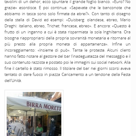
tavolini di un dehor, ecco spuntare il grande foglio bianco. «Euro? No
grazie» esordisce. E poi continua: «Sapevate che le banconote che
abbiamo in tasca sono solo firmate da ebrei?». Con tanto di disegno
della stella di David ed esempi: «Duisberg: olandese, ebreo, Mario
Draghi: italiano, ebreo, Trichet: francese, ebreo». E ancora: «Questo è
frutto di un inganno a cui è stata risparmiata la sola Inghilterra. Ora
bisogna riappropriarsi della propria sovranità monetaria e ritornare al
più presto alla propria moneta di appartenenza». Infine un
incoraggiamento: «Insieme di può». Tante le proteste. Alcuni clienti
hanno fatto notare al gestore del bar l’inadeguatezza del messaggio e il
suo contenuto razzista e postato poi le immagini sui social network. Alla
fine il cartello è stato rimosso. Il titolare del bar nei giorni scorsi aveva
tentato di dare fuoco in piazza Caricamento a un tendone della Festa
dell’Unità.