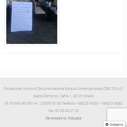
Fondazione Centro di Documentazione Ebraica Contemporanea CDEC ONLUS
piazza Edmond J. Safra 1, 20125 Milano
CF: 97049190156 IVA: 12559570150 Telefono +3902316338 / +3902316092
Fax: 02.33.60.27.28
Developed by Watuppa
Indietro