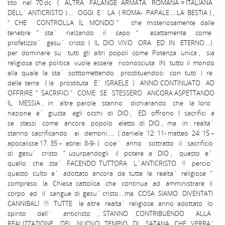
tito nel 70 dc ( ALTRA FALANGE ARMATA ROMANA = ITALIANA
DELL` ANTICRISTO )…. OGGI E` LA ( ROMA- PAPALE…..LA BESTIA ) ,
“ CHE CONTROLLA IL MONDO ” che misteriosamente dalle
tenebre ” sta` rialzando il capo “ esattamente come
profetizzo` gesu` cristo ( IL DIO VIVO ORA ED IN ETERNO….)
per dominare su tutti gli altri popoli come Potenza unica , sia
religiosa che politica vuole essere riconosciuta IN tutto il mondo
alla quale la sta` sotttomettendo prostituendosi con tutti I re
delle terra ( la prostituta E` ISRAELE ) ANNO CONTINUATO AD
OFFRIRE “ SACRIFICI “ COME SE STESSERO ANCORA ASPETTANDO
IL MESSIA , in altre parole stanno dichiarando che la loro
nazione e` giusta agli occhi di DIO , ED offrono I sacrifici a
se stessi come ancora popolo eletto di DIO , ma in realta`
stanno sacrificando ai demoni….. ( daniele 12: 11- matteo 24: 15 –
apocalisse 17. 35 – ebrei 8-9- ) cioe` anno sottratto il sacrificio
di gesu` cristo “ usurpandogli il potere a DIO , questo e`
quello che sta` FACENDO TUTTORA L`ANTICRISTO !! percio`
questo culto e` adottato ancora da tutte le realta` religiose “
compreso la Chiesa cattolica che continua ad amministrare il
corpo ed il sangue di gesu´ cristo….ma COSA SIAMO DIVENTATI
CANNIBALI !!! TUTTE le altre realta` religiose anno adottato lo
spirito dell` anticristo , STANNO CONTRIBUENDO ALLA
REALIZZAZIONE DEL NUOVO TEMPIO DI SATANA CHE VERRA`