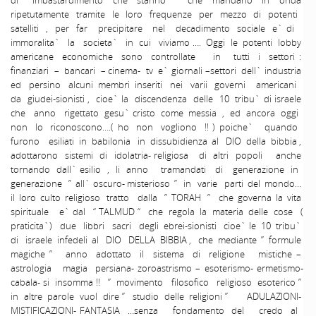
ripetutamente tramite le loro frequenze per mezzo di potenti
satelliti , per far precipitare nel decadimento sociale e` di
immoralita` la societa` in cui viviamo …. Oggi le potenti lobby
americane economiche sono controllate in tutti i settori :
finanziari – bancari – cinema- tv e` giornali –settori dell` industria
ed persino alcuni membri inseriti nei varii governi americani
da giudei-sionisti , cioe` la discendenza delle 10 tribu` di israele
che anno rigettato gesu` cristo come messia , ed ancora oggi
non lo riconoscono….( ho non vogliono !! ) poiche` quando
furono esiliati in babilonia in dissubidienza al DIO della bibbia ,
adottarono sistemi di idolatria- religiosa di altri popoli anche
tornando dall` esilio , li anno tramandati di generazione in
generazione ” all` oscuro- misterioso ” in varie parti del mondo…
il loro culto religioso tratto dalla ” TORAH ” che governa la vita
spirituale e` dal “ TALMUD “ che regola la materia delle cose (
praticita`) due libbri sacri degli ebrei-sionisti cioe` le 10 tribu`
di israele infedeli al DIO DELLA BIBBIA , che mediante ” formule
magiche ” anno adottato il sistema di religione mistiche –
astrologia magia persiana- zoroastrismo – esoterismo- ermetismo-
cabala- si insomma !! ” movimento filosofico religioso esoterico ”
in altre parole vuol dire ” studio delle religioni ” ADULAZIONI-
MISTIFICAZIONI- FANTASIA …senza fondamento del credo al