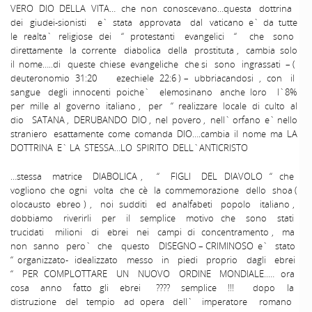
VERO DIO DELLA VITA… che non conoscevano…questa dottrina
dei giudei-sionisti e` stata approvata dal vaticano e` da tutte
le realta` religiose dei “ protestanti evangelici “ che sono
direttamente la corrente diabolica della prostituta , cambia solo
il nome…..di queste chiese evangeliche che si sono ingrassati – (
deuteronomio 31:20 ezechiele 22:6 ) – ubbriacandosi , con il
sangue degli innocenti poiche` elemosinano anche loro l`8%
per mille al governo italiano , per “ realizzare locale di culto al
dio SATANA , DERUBANDO DIO , nel povero , nell` orfano e` nello
straniero esattamente come comanda DIO….cambia il nome ma LA
DOTTRINA E` LA STESSA…LO SPIRITO DELL`ANTICRISTO
…stessa matrice DIABOLICA , “ FIGLI DEL DIAVOLO “ che
vogliono che ogni volta che cè la commemorazione dello shoa (
olocausto ebreo ) , noi sudditi ed analfabeti popolo italiano ,
dobbiamo riverirli per il semplice motivo che sono stati
trucidati milioni di ebrei nei campi di concentramento , ma
non sanno pero` che questo DISEGNO – CRIMINOSO e` stato
“ organizzato- idealizzato messo in piedi proprio dagli ebrei
“ PER COMPLOTTARE UN NUOVO ORDINE MONDIALE..… ora
cosa anno fatto gli ebrei ???? semplice !!! dopo la
distruzione del tempio ad opera dell` imperatore romano