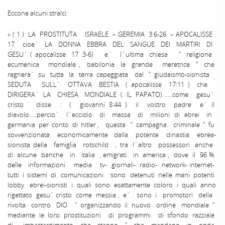
Eccone alcuni stralci:
« ( 1 ) LA PROSTITUTA ISRAELE – GEREMIA 3:6-26 – APOCALISSE
17 cioe` LA DONNA EBBRA DEL SANGUE DEI MARTIRI DI
GESU` ( apocalisse 17 :3-6) e` l`ultima chiesa ” religione
ecumenica mondiale , babilonia la grande meretrice ” che
regnera` su tutta la terra capeggiata dal ” giudaismo-sionista
SEDUTA SULL` OTTAVA BESTIA ( apocalisse 17:11 ) che
DIRIGERA` LA CHIESA MONDIALE ( IL PAPATO) …..come gesu`
cristo disse : ( giovanni 8:44 ) il vostro padre e` il
diavolo…..percio` l`eccidio di massa di milioni di ebrei in
germania per conto di hitler , questa ” campagna criminale ” fu
sovvenzionata economicamente dalla potente dinastia ebrea-
sionista della famiglia rotschild , tra l`altro possessori anche
di alcune banche in italia , emigrati in america , dove il 96 %
delle informazioni media tv- giornali- radio- network- internet-
tutti i sistemi di comunicazioni sono detenuti nelle mani potenti
lobby ebrei-sionisti i quali sono esattamente coloro i quali anno
rigettato gesu` cristo come messia , e` sono i promotori della
rivolta contro DIO ” organizzando il nuovo ordine mondiale ”
mediante le loro prostituzioni di programmi di sfondo razziale
di imbastardimento che stanno ” che mandano in onda