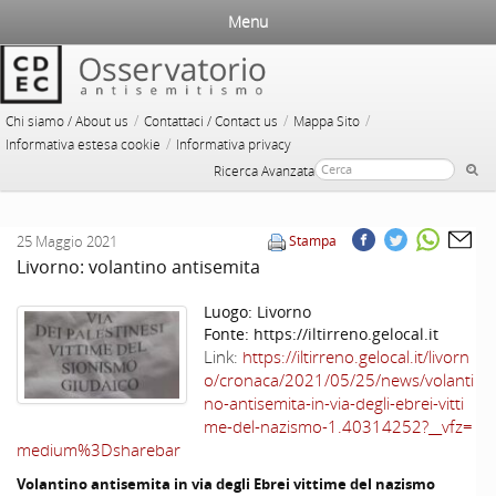
Menu
/
/
/
Chi siamo / About us
Contattaci / Contact us
Mappa Sito
/
Informativa estesa cookie
Informativa privacy
Ricerca Avanzata
25 Maggio 2021
Stampa
Livorno: volantino antisemita
Luogo:
Livorno
Fonte:
https://iltirreno.gelocal.it
Link:
https://iltirreno.gelocal.it/livorn
o/cronaca/2021/05/25/news/volanti
no-antisemita-in-via-degli-ebrei-vitti
me-del-nazismo-1.40314252?__vfz=
medium%3Dsharebar
Volantino antisemita in via degli Ebrei vittime del nazismo