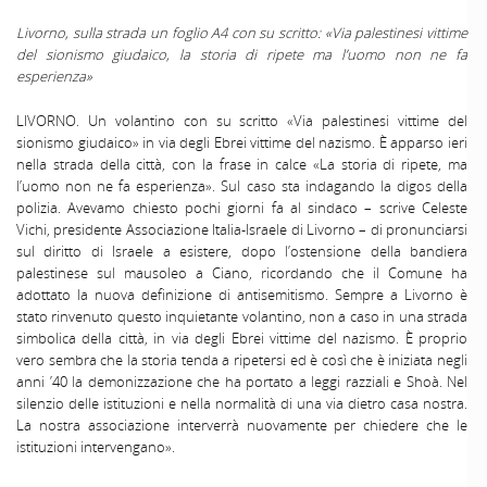
Livorno, sulla strada un foglio A4 con su scritto: «Via palestinesi vittime
del sionismo giudaico, la storia di ripete ma l’uomo non ne fa
esperienza»
LIVORNO. Un volantino con su scritto «Via palestinesi vittime del
sionismo giudaico» in via degli Ebrei vittime del nazismo. È apparso ieri
nella strada della città, con la frase in calce «La storia di ripete, ma
l’uomo non ne fa esperienza». Sul caso sta indagando la digos della
polizia. Avevamo chiesto pochi giorni fa al sindaco – scrive Celeste
Vichi, presidente Associazione Italia-Israele di Livorno – di pronunciarsi
sul diritto di Israele a esistere, dopo l’ostensione della bandiera
palestinese sul mausoleo a Ciano, ricordando che il Comune ha
adottato la nuova definizione di antisemitismo. Sempre a Livorno è
stato rinvenuto questo inquietante volantino, non a caso in una strada
simbolica della città, in via degli Ebrei vittime del nazismo. È proprio
vero sembra che la storia tenda a ripetersi ed è così che è iniziata negli
anni ’40 la demonizzazione che ha portato a leggi razziali e Shoà. Nel
silenzio delle istituzioni e nella normalità di una via dietro casa nostra.
La nostra associazione interverrà nuovamente per chiedere che le
istituzioni intervengano».