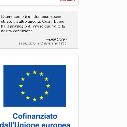
“Rapporto annuale sull’antisem
2025”
Essere uomo è un dramma; essere
ebreo, un altro ancora. Così l’Ebreo
L’antisemitismo non è un
ha il privilegio di vivere due volte la
degli ebrei bensì degli ant
nostra condizione.
—
Emil Cioran
—
Jea
La tentazione di esistere, 1956