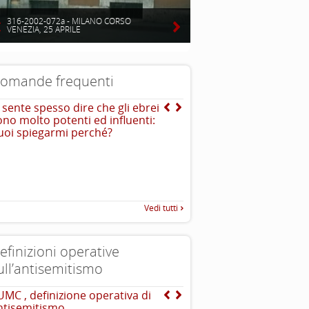
316-2002-072a - MILANO CORSO
VENEZIA, 25 APRILE
omande frequenti
i sente spesso dire che gli ebrei
E quella dell’ “avido ebr
ono molto potenti ed influenti:
I sovrani feudali in quella st
uoi spiegarmi perché?
spesso utilizzavano gli ebrei
amministrativi che rastrellava
..
necessario con tassazioni e
Vedi tutti
efinizioni operative
ull’antisemitismo
UMC , definizione operativa di
Dichiarazione di Berlino
ntisemitismo
l’antisemitismo