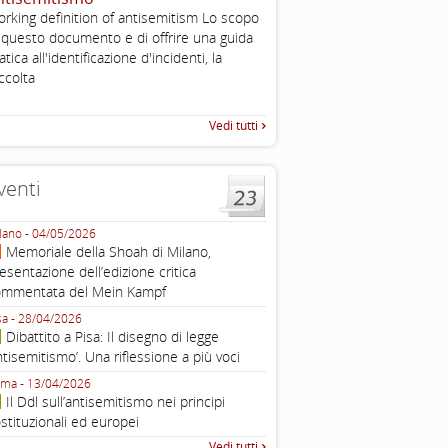
rking definition of antisemitism Lo scopo
Esimi delegati, permettetemi
 questo documento e di offrire una guida
una sintesi dei lavori di ques
atica all'identificazione d'incidenti, la
quella che vorrei chiamare “D
ccolta
Vedi tutti
venti
lano - 04/05/2026
Roma - 16/03/2026
Memoriale della Shoah di Milano,
Roma, webinar “Il DDL ant
esentazione dell’edizione critica
e ombre
ommentata del Mein Kampf
Fondazione Castagneto Banca 1910
Livorno - 04/03/2026
sa - 28/04/2026
Livorno, conferenza sull’a
Dibattito a Pisa: Il disegno di legge
con Gadi Luzzatto Voghera, di
ntisemitismo’. Una riflessione a più voci
Fondazione CDEC
ma - 13/04/2026
Roma, Via della Dogana Vecchia 2
Il Ddl sull’antisemitismo nei principi
Giustiniani, Sala Zuccari - 03/03/
stituzionali ed europei
Roma, Senato, presentazi
Vedi tutti