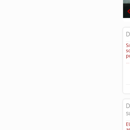
D
S
s
p
...
D
s
E
a