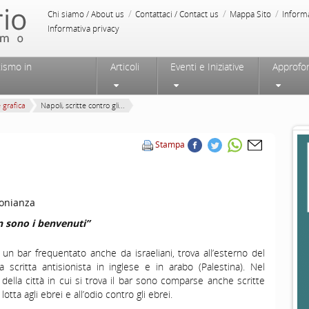
/
/
/
Chi siamo / About us
Contattaci / Contact us
Mappa Sito
Inform
Informativa privacy
tismo in
Articoli
Eventi e Iniziative
Approfo
e grafica
Napoli, scritte contro gli...
Stampa
onianza
on sono i benvenuti”
i un bar frequentato anche da israeliani, trova all’esterno del
 scritta antisionista in inglese e in arabo (Palestina). Nel
 della città in cui si trova il bar sono comparse anche scritte
 lotta agli ebrei e all’odio contro gli ebrei.