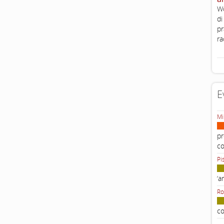
Wo
di
pr
ra
E
Mi
pr
c
Pi
‘a
Ro
co