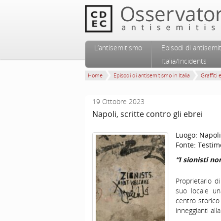
Vai al contenuto principale
Vai al contenuto secondario
L’antisemitismo
Episodi di antisemi
Menu principale
Italia/Incidents
Home
Episodi di antisemitismo in Italia
Graffiti 
19 Ottobre 2023
Napoli, scritte contro gli ebrei
Luogo:
Napoli
Fonte:
Testim
“I sionisti n
Proprietario d
suo locale una
centro storico
inneggianti alla