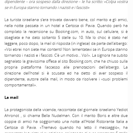
dipendente – ora sospeso dalla direzione – le ha scritto: «Colpa vostra
se in Europa stanno tornando i nazisti e i fascisti»
La turista israeliana s’era trovata davvero bene, col marito e gli amici,
nella notte passata in un hotel a Certosa di Pavia. Quando però ha
compilato la recensione su Booking.com, in auto, sul cellulare, si è
sbagliata e ha dato soltanto 5 stelle su 10. Ma lo choc è stato nel
leggere, poco dopo, la mail di risposta (in inglese) da parte dell’albergo:
«Voi ebrei non siete mai contenti! Non lamentatevi se in Europa stanno
tornando i nazisti e i fascisti. C’è un motivo… Voi!». La signora ha subito
segnalato la gravissima offesa al sito Booking.com, che ha chiuso sulla
propria piattaforma l’accesso alle prenotazioni dell’albergo. La
direzione dell’hotel si è scusata ed ha detto di aver sospeso il
dipendente, autore della mail, in modo da risolvere i «suoi problemi
comportamentali».
La mail
La protagonista della vicenda, raccontata dal giornale israeliano Yediot
Ahronot , si chiama Bella Nudelman. Con il marito Boris e altre due
coppie di amici ha soggiornato una notte all’Hotel Ristorante Italia a
Certosa di Pavia. «Tremavo quando ho letto il messaggio», ha