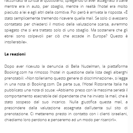
raccontato la turista al quotidiano, spiegando di aver assegnato 5 stelle
mentre era in auto, per sbaglio, mentre in realtà l’hotel era molto
piaciuto a lei e agli altri della comitiva. Poi però è arrivata la risposta. «È
stato semplicemente tremendo ricevere quella mail. Se solo ci avessero
contattato per chiederci il motivo della valutazione scarsa, avremmo
spiegato che si era trattato solo di uno sbaglio. Ma sostenere che gli
ebrei sono colpevoli per ciò che accade in Europa? Questo è
intollerabile».
Le reazioni
Dopo aver ricevuto la denuncia di Bella Nudelman, la piattaforma
Booking.com ha rimosso l’hotel in questione dalla lista degli alberghi
prenotabili: «Non tolleriamo questo genere di discriminazione», si legge
in una nota di Booking.com. Da parte sua, l’Hotel Ristorante Italia ha
pubblicato una nota di scuse: «Abbiamo preso con la massima serietà il
comportamento esecrabile del dipendente che ha inviato la mail, che è
stato sospeso dal suo incarico. Nulla giustifica questa mail, a
prescindere dalla valutazione assegnata dall’utente sul sito di
prenotazione. Ci metteremo presto in contatto con i clienti israeliani,
chiediamo loro perdono e penseremo ad un modo per risarcirli».