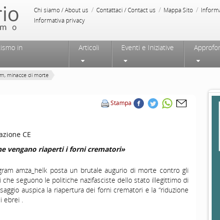
/
/
/
Chi siamo / About us
Contattaci / Contact us
Mappa Sito
Inform
Informativa privacy
tismo in
Articoli
Eventi e Iniziative
Approfo
am, minacce di morte
Stampa
azione CE
e vengano riaperti i forni crematori»
gram amza_helk posta un brutale augurio di morte contro gli
ei che seguono le politiche nazifasciste dello stato illegittimo di
ssaggio auspica la riapertura dei forni crematori e la “riduzione
i ebrei .