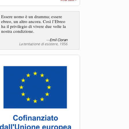
“Rapporto annuale sull’antisem
2025”
Dire gli ebrei è una
Essere uomo è un dramma; essere
generalizzazione, proprio
ebreo, un altro ancora. Così l’Ebreo
dicesse i cristiani. Ci sono
ha il privilegio di vivere due volte la
sono cristiani, e l’origine, 
nostra condizione.
religione, lo stile di vita, 
sicuro comportano tanti trat
—
Emil Cioran
—
S
La tentazione di esistere, 1956
Liberazione, 20