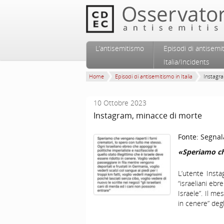
Vai al contenuto principale
Vai al contenuto secondario
L’antisemitismo
Episodi di antisemi
Menu principale
Italia/Incidents
Home
Episodi di antisemitismo in Italia
Instagr
10 Ottobre 2023
Instagram, minacce di morte
Fonte:
Segnal
«Speriamo ch
L’utente Insta
“israeliani ebr
Israele”. Il me
in cenere” degl