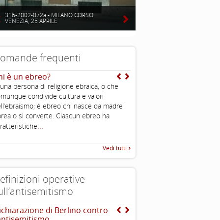
316-2002-072a - MILANO CORSO
VENEZIA, 25 APRILE
omande frequenti
hi è un ebreo?
Nel mondo ci sono stati
moltissimi stermini e il
 una persona di religione ebraica, o che
ebraico non è l’unico ad
munque condivide cultura e valori
subito una grande perdi
ll’ebraismo; è ebreo chi nasce da madre
colpa di una gratuita e
rea o si converte. Ciascun ebreo ha
irrazionale violenza altr
...
ratteristiche
allora si parla moltissim
Shoah mentre altre stra
non vengono commemo
Vedi tutti
Non è che gli ebrei son
vittimisti?
efinizioni operative
ull’antisemitismo
ichiarazione di Berlino contro
EUMC-Manifestations of
’antisemitismo
Antisemitism in the EU 