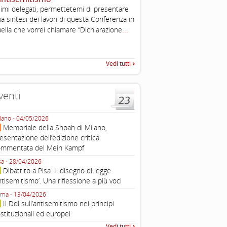
2003
imi delegati, permettetemi di presentare
Tratto da: EUMC-Manifestati
a sintesi dei lavori di questa Conferenza in
Antisemitism in the EU 2002
...
ella che vorrei chiamare “Dichiarazione
225-241 2.1.2 DEFINIZIONI,
TEORIE INTRODUZIONE Poic
Vedi tutti
venti
lano - 04/05/2026
Roma - 16/03/2026
Memoriale della Shoah di Milano,
Roma, webinar “Il DDL ant
esentazione dell’edizione critica
e ombre
ommentata del Mein Kampf
Fondazione Castagneto Banca 1910
Livorno - 04/03/2026
sa - 28/04/2026
Livorno, conferenza sull’a
Dibattito a Pisa: Il disegno di legge
con Gadi Luzzatto Voghera, di
ntisemitismo’. Una riflessione a più voci
Fondazione CDEC
ma - 13/04/2026
Roma, Via della Dogana Vecchia 2
Il Ddl sull’antisemitismo nei principi
Giustiniani, Sala Zuccari - 03/03/
stituzionali ed europei
Roma, Senato, presentazi
Vedi tutti