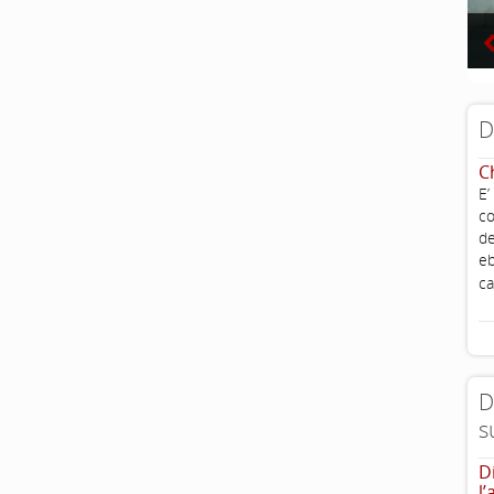
D
C
E’
co
de
eb
ca
D
s
D
l