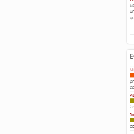
Es
un
qu
E
Mi
pr
c
Pi
‘a
Ro
co