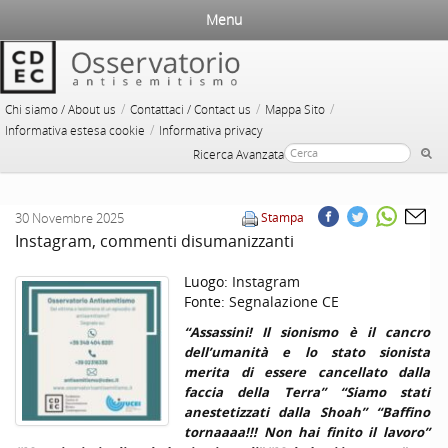
Menu
/
/
/
Chi siamo / About us
Contattaci / Contact us
Mappa Sito
/
Informativa estesa cookie
Informativa privacy
Ricerca Avanzata
30 Novembre 2025
Stampa
Instagram, commenti disumanizzanti
Luogo:
Instagram
Fonte:
Segnalazione CE
“Assassini! Il sionismo è il cancro
dell’umanità e lo stato sionista
merita di essere cancellato dalla
faccia della Terra” “Siamo stati
anestetizzati dalla Shoah” “Baffino
tornaaaa!!! Non hai finito il lavoro”