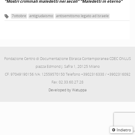
“Mostri criminali maledetti nei secoli” “Maledetti in eterno”
7ottobre
antigiudaismo
antisemitismo legato ad Israele
Fondazione Centro di Documentazione Ebraica Contemporanea CDEC ONLUS
piazza Edmond J. Safra 1, 20125 Milano
CF: 97049190156 IVA: 12559570150 Telefono +3902316338 / +3902316092
Fax: 02.33.60.27.28
Developed by Watuppa
Indietro