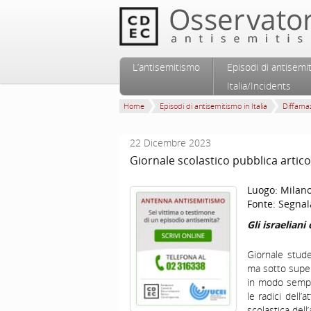
Vai al contenuto principale
Vai al contenuto secondario
L’antisemitismo
Episodi di antisemi
Menu principale
Italia/Incidents
Home
Episodi di antisemitismo in Italia
Diffamaz
22 Dicembre 2023
Giornale scolastico pubblica artico
Luogo:
Milan
Fonte:
Segnal
Gli israelian
Giornale stude
ma sotto super
in modo sempli
le radici dell’
scolastica del