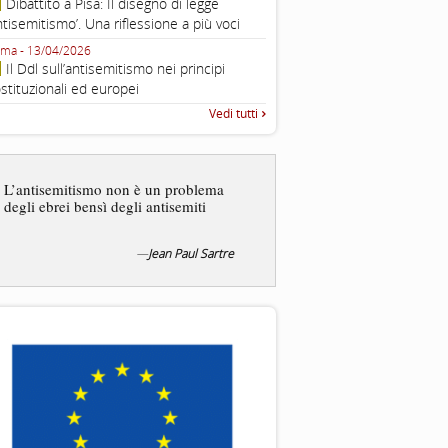
Dibattito a Pisa: Il disegno di legge
con Gadi Luzzatto Voghera, di
ntisemitismo’. Una riflessione a più voci
Fondazione CDEC
ma - 13/04/2026
Roma, Via della Dogana Vecchia 2
Il Ddl sull’antisemitismo nei principi
Giustiniani, Sala Zuccari - 03/03/
stituzionali ed europei
Roma, Senato, presentazi
Vedi tutti
“Rapporto annuale sull’antisem
2025”
Dire gli ebrei è una
generalizzazione, proprio
L’antisemitismo non è un problema
dicesse i cristiani. Ci sono
degli ebrei bensì degli antisemiti
sono cristiani, e l’origine, 
religione, lo stile di vita, 
sicuro comportano tanti trat
—
Jean Paul Sartre
—
S
Liberazione, 20