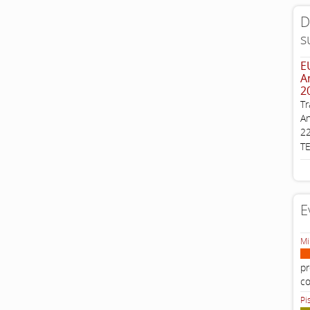
D
...
s
E
A
2
Tr
An
22
T
E
Mi
pr
c
Pi