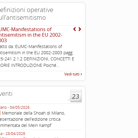
efinizioni operative
ull’antisemitismo
UMC-Manifestations of
Dichiarazione di Berlino
ntisemitism in the EU 2002-
l’antisemitismo
003
Esimi delegati, permettetemi
atto da: EUMC-Manifestations of
una sintesi dei lavori di ques
tisemitism in the EU 2002-2003 pagg.
quella che vorrei chiamare “D
5-241 2.1.2 DEFINIZIONI, CONCETTI E
...
EORIE INTRODUZIONE Poiché
Vedi tutti
venti
lano - 04/05/2026
Roma - 16/03/2026
Memoriale della Shoah di Milano,
Roma, webinar “Il DDL ant
esentazione dell’edizione critica
e ombre
ommentata del Mein Kampf
Fondazione Castagneto Banca 1910
Livorno - 04/03/2026
sa - 28/04/2026
Livorno, conferenza sull’a