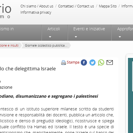
/
/
/
Chi siamo / About us
Contattaci / Contact us
Mappa Sito
Inform
Informativa privacy
tismo in
Articoli
Eventi e Iniziative
Approfo
ione e insulti
Giornale scolastico pubblica...
Stampa
lo che delegittima Israele
o
azione
i odiano, disumanizzano e segregano i palestinesi
ntesco di un istituto superiore milanese scritto da studenti
visione e responsabilità dei docenti, pubblica un articolo che,
cistico e denso di pregiudizi ideologici, ricostruisce e spiega
attuale conflitto tra Hamas ed Israele. Il testo è una specie di
l’antisionismo che, manicheamente, pone Israele sul banco dei