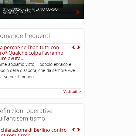
316-2002-072a - MILANO CORSO
VENEZIA, 25 APRILE
omande frequenti
a perché ce l’han tutti con
Che cos’è uno stereotip
oro? Qualche colpa l’avranno
Gli stereotipi sono l’
ure avuta…
caratteristiche preconfezio
me abbiamo visto, il popolo ebraico è il
come tipiche, a una cate
polo della diaspora, che da sempre vive
...
sociale, sono
...
arso per il mondo,
Vedi tutti
efinizioni operative
ull’antisemitismo
ichiarazione di Berlino contro
EUMC-Manifestations of
’antisemitismo
Antisemitism in the EU 