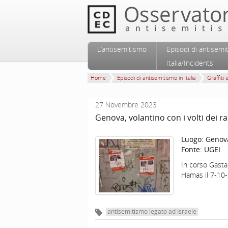
Vai al contenuto principale
Vai al contenuto secondario
L’antisemitismo
Episodi di antisemi
Menu principale
Italia/Incidents
Home
Episodi di antisemitismo in Italia
Graffiti 
27 Novembre 2023
Genova, volantino con i volti dei ra
Luogo:
Genov
Fonte:
UGEI
In corso Gastald
Hamas il 7-10-
antisemitismo legato ad Israele