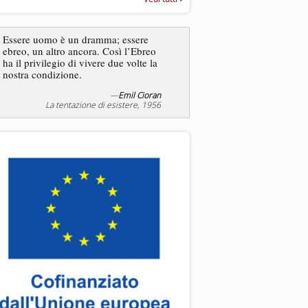
“Rapporto annuale sull’antisem
2025”
Dire gli ebrei è una
Essere uomo è un dramma; essere
generalizzazione, proprio
ebreo, un altro ancora. Così l’Ebreo
dicesse i cristiani. Ci sono
ha il privilegio di vivere due volte la
sono cristiani, e l’origine, 
nostra condizione.
religione, lo stile di vita, 
sicuro comportano tanti trat
—
Emil Cioran
—
S
La tentazione di esistere, 1956
Liberazione, 20