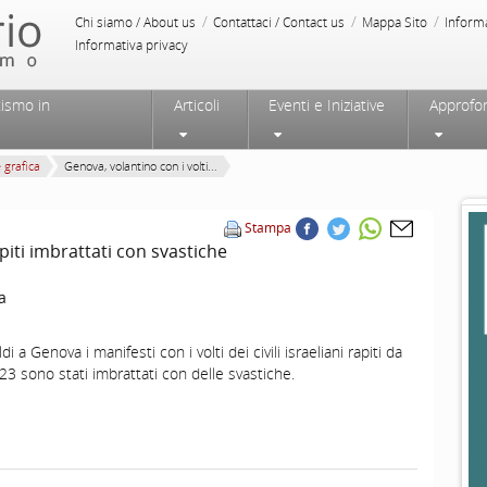
/
/
/
Chi siamo / About us
Contattaci / Contact us
Mappa Sito
Inform
Informativa privacy
tismo in
Articoli
Eventi e Iniziative
Approfo
e grafica
Genova, volantino con i volti...
Stampa
piti imbrattati con svastiche
a
i a Genova i manifesti con i volti dei civili israeliani rapiti da
23 sono stati imbrattati con delle svastiche.