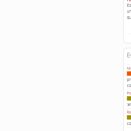
Es
un
qu
E
Mi
pr
c
Pi
‘a
Ro
co