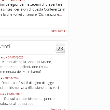
2003
imi delegati, permettetemi di presentare
Tratto da: EUMC-Manifestati
a sintesi dei lavori di questa Conferenza in
Antisemitism in the EU 2002
...
ella che vorrei chiamare “Dichiarazione
225-241 2.1.2 DEFINIZIONI,
TEORIE INTRODUZIONE Poic
Vedi tutti
venti
lano - 04/05/2026
Roma - 16/03/2026
Memoriale della Shoah di Milano,
Roma, webinar “Il DDL ant
esentazione dell’edizione critica
e ombre
ommentata del Mein Kampf
Fondazione Castagneto Banca 1910
Livorno - 04/03/2026
sa - 28/04/2026
Livorno, conferenza sull’a
Dibattito a Pisa: Il disegno di legge
con Gadi Luzzatto Voghera, di
ntisemitismo’. Una riflessione a più voci
Fondazione CDEC
ma - 13/04/2026
Roma, Via della Dogana Vecchia 2
Il Ddl sull’antisemitismo nei principi
Giustiniani, Sala Zuccari - 03/03/
stituzionali ed europei
Roma, Senato, presentazi
Vedi tutti