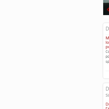
D
M
l
p
Co
po
sp
D
s
D
l