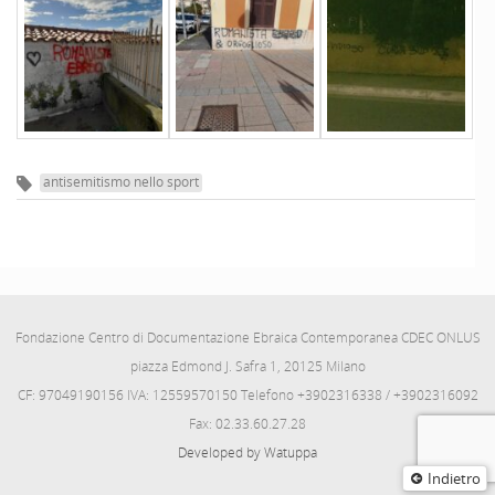
antisemitismo nello sport
Fondazione Centro di Documentazione Ebraica Contemporanea CDEC ONLUS
piazza Edmond J. Safra 1, 20125 Milano
CF: 97049190156 IVA: 12559570150 Telefono +3902316338 / +3902316092
Fax: 02.33.60.27.28
Developed by Watuppa
Indietro