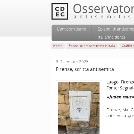
Vai al contenuto principale
Vai al contenuto secondario
L’antisemitismo
Episodi di antisemi
Menu principale
Italia/Incidents
Home
Episodi di antisemitismo in Italia
Graffiti 
3 Dicembre 2025
Firenze, scritta antisemita
Luogo:
Firenz
Fonte:
Segnal
«Juden raus»
Firenze, via 
antisemita
«Ju