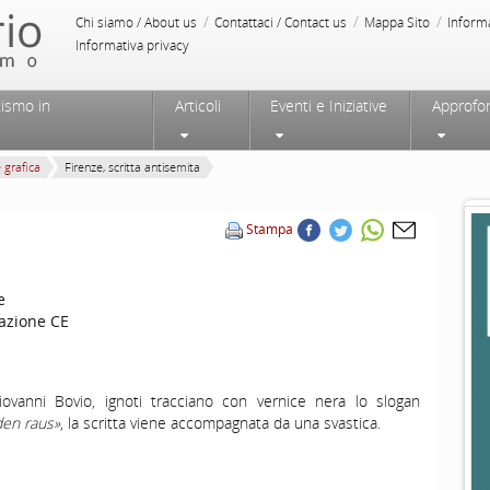
/
/
/
Chi siamo / About us
Contattaci / Contact us
Mappa Sito
Inform
Informativa privacy
tismo in
Articoli
Eventi e Iniziative
Approfo
e grafica
Firenze, scritta antisemita
Stampa
e
azione CE
Giovanni Bovio, ignoti tracciano con vernice nera lo slogan
den raus»
, la scritta viene accompagnata da una svastica.