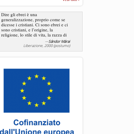
“Rapporto annuale sull’antisem
2025”
Dire gli ebrei è una
generalizzazione, proprio come se
L’antisemitismo non è un
dicesse i cristiani. Ci sono ebrei e ci
degli ebrei bensì degli ant
sono cristiani, e l’origine, la
religione, lo stile di vita, la razza di
sicuro comportano tanti tratti...
—
Sándor Márai
—
Jea
Liberazione, 2000 (postumo)