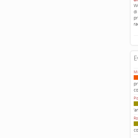
Wo
di
pr
ra
E
Mi
pr
c
Pi
‘a
Ro
co