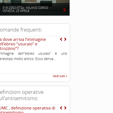
316-2002-072a - MILANO CORSO
VENEZIA, 25 APRILE
omande frequenti
a dove arriva l’immagine
E’ vero che gli ebrei sono
ell’ebreo “usuraio” e
intelligenti?
strozzino”?
Uno degli aspetti caratteristi
’immagine dell’“ebreo usuraio” è uno
è l’importanza che viene data 
...
ereotipo molto antico. Esso deriva
all’educazione ed alla conos
Vedi tutti
efinizioni operative
ull’antisemitismo
UMC , definizione operativa di
The Louis D. Brandeis C
ntisemitismo
definizioni di antisemit