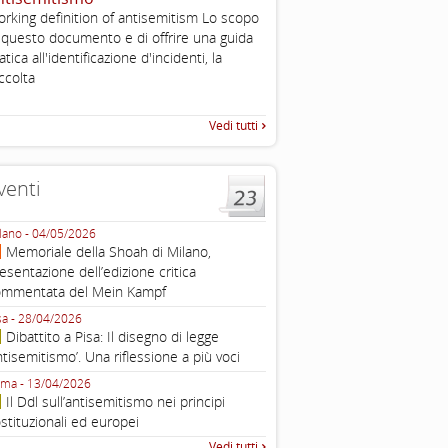
rking definition of antisemitism Lo scopo
The Louis D. Brandeis Cente
 questo documento e di offrire una guida
Defining Anti-Semitism Doc
atica all'identificazione d'incidenti, la
esplicativo dedicato alle dichi
...
ccolta
operative contro
Vedi tutti
venti
lano - 04/05/2026
Roma - 16/03/2026
Memoriale della Shoah di Milano,
Roma, webinar “Il DDL ant
esentazione dell’edizione critica
e ombre
ommentata del Mein Kampf
Fondazione Castagneto Banca 1910
Livorno - 04/03/2026
sa - 28/04/2026
Livorno, conferenza sull’a
Dibattito a Pisa: Il disegno di legge
con Gadi Luzzatto Voghera, di
ntisemitismo’. Una riflessione a più voci
Fondazione CDEC
ma - 13/04/2026
Roma, Via della Dogana Vecchia 2
Il Ddl sull’antisemitismo nei principi
Giustiniani, Sala Zuccari - 03/03/
stituzionali ed europei
Roma, Senato, presentazi
Vedi tutti