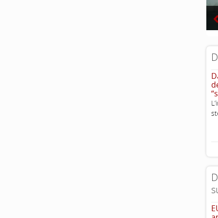
D
D
d
“
L
st
D
s
E
a