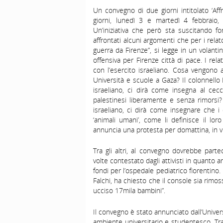
Un convegno di due giorni intitolato ‘Affr
giorni, lunedì 3 e martedì 4 febbraio, 
Un’iniziativa che però sta suscitando fo
affrontati alcuni argomenti che per i relat
guerra da Firenze”, si legge in un volantin
offensiva per Firenze città di pace. I rel
con l’esercito israeliano. Cosa vengono 
Università e scuole a Gaza? Il colonnello
israeliano, ci dirà come insegna al cec
palestinesi liberamente e senza rimorsi?
israeliano, ci dirà come insegnare che i
‘animali umani’, come li definisce il lor
annuncia una protesta per domattina, in vi
Tra gli altri, al convegno dovrebbe parte
volte contestato dagli attivisti in quanto
fondi per l’ospedale pediatrico fiorentino.
Falchi, ha chiesto che il console sia rimo
ucciso 17mila bambini”.
Il convegno è stato annunciato dall’Univers
ambiente universitario e studentesco. Tra