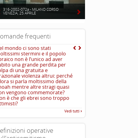
316-2002-072a - MILANO CORSO
VENEZIA, 25 APRILE
omande frequenti
el mondo ci sono stati
E’ vero che gli ebrei sono
oltissimi stermini e il popolo
intelligenti?
braico non è l’unico ad aver
Uno degli aspetti caratteristi
ubito una grande perdita per
è l’importanza che viene data 
olpa di una gratuita e
all’educazione ed alla conos
rrazionale violenza altrui: perché
llora si parla moltissimo della
hoah mentre altre stragi quasi
on vengono commemorate?
on è che gli ebrei sono troppo
ttimisti?
Vedi tutti
efinizioni operative