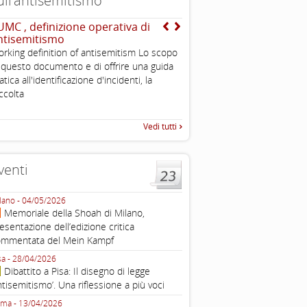
ull’antisemitismo
UMC , definizione operativa di
INTERNATIONAL HOLOC
ntisemitismo
REMEMBRANCE ALLIANCE
, definizione operativa d
rking definition of antisemitism Lo scopo
antisemitismo
 questo documento e di offrire una guida
IHRA Plenary Meetings Buchar
atica all'identificazione d'incidenti, la
corso della sua assemblea ple
ccolta
Vedi tutti
venti
lano - 04/05/2026
Roma - 16/03/2026
Memoriale della Shoah di Milano,
Roma, webinar “Il DDL ant
esentazione dell’edizione critica
e ombre
ommentata del Mein Kampf
Fondazione Castagneto Banca 1910
Livorno - 04/03/2026
sa - 28/04/2026
Livorno, conferenza sull’a
Dibattito a Pisa: Il disegno di legge
con Gadi Luzzatto Voghera, di
ntisemitismo’. Una riflessione a più voci
Fondazione CDEC
ma - 13/04/2026