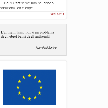
Roma, Via della Dogana Vecchia 2
Il Ddl sull’antisemitismo nei principi
Giustiniani, Sala Zuccari - 03/03/
stituzionali ed europei
Roma, Senato, presentazi
Vedi tutti
“Rapporto annuale sull’antisem
2025”
Dire gli ebrei è una
generalizzazione, proprio
L’antisemitismo non è un problema
dicesse i cristiani. Ci sono
degli ebrei bensì degli antisemiti
sono cristiani, e l’origine, 
religione, lo stile di vita, 
sicuro comportano tanti trat
—
Jean Paul Sartre
—
S
Liberazione, 20