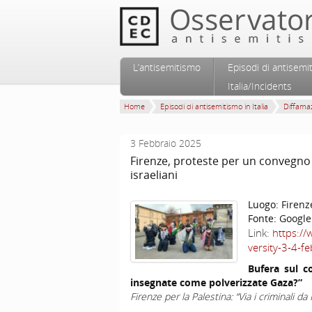
Vai al contenuto principale
Vai al contenuto secondario
L’antisemitismo
Episodi di antisemi
Menu principale
Italia/Incidents
Home
Episodi di antisemitismo in Italia
Diffamaz
3 Febbraio 2025
Firenze, proteste per un convegno 
israeliani
Luogo:
Firenz
Fonte:
Google
Link:
https://
versity-3-4-f
Bufera sul co
insegnate come polverizzate Gaza?”
Firenze per la Palestina: “Via i criminali da