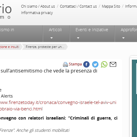
/
/
/
Chi siamo / About us
Contattaci / Contact us
Mappa Sito
Inform
Informativa privacy
tismo in
Articoli
Eventi e Iniziative
Approfo
ione e insulti
Firenze, proteste per un...
Stampa
sull’antisemitismo che vede la presenza di
e
 Alerts
www.firenzetoday.it/cronaca/convegno-israele-tel-aviv-uni
ebbraio-via-benci.html
nvegno con relatori israeliani: “Criminali di guerra, ci
 Firenze”. Anche gli studenti mobilitati