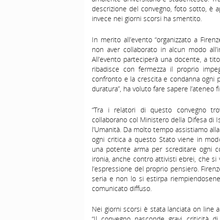
descrizione del convegno, foto sotto, è app
invece nei giorni scorsi ha smentito.
In merito all’evento “organizzato a Firenz
non aver collaborato in alcun modo all’ini
All’evento parteciperà una docente, a titol
ribadisce con fermezza il proprio impe
confronto e la crescita e condanna ogni 
duratura”, ha voluto fare sapere l’ateneo fi
“Tra i relatori di questo convegno trovi
collaborano col Ministero della Difesa di I
l’Umanità. Da molto tempo assistiamo alla p
ogni critica a questo Stato viene in mo
una potente arma per screditare ogni c
ironia, anche contro attivisti ebrei, che 
l’espressione del proprio pensiero. Firenz
seria e non lo si estirpa riempiendosene
comunicato diffuso.
Nei giorni scorsi è stata lanciata on lin
“Il convegno nasconde gravi criticità d