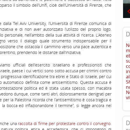
arso il simbolo dell’Unifi, cioè dell’Università di Firenze, che
e dalla Tel Aviv University, l’Università di Firenze comunica di
ziativa e di non aver autorizzato l’utilizzo del proprio logo.
D
o personale, nell’ambito della sua attività di ricerca. L’Ateneo
gno verso il dialogo quale strumento indispensabile per il
N
posizione che ostacola il cammino verso una pace autentica e
m
orentino, prendendo le distanze dall’iniziativa.
e
s
amo ufficiali dell’esercito israeliano e professionisti che
c
sraele, paese i cui vertici sono sotto accusa per crimini contro
i
a
rogressiva identificazione tra ebrei e Stato di Israele, per cui
S
do automatico definita come antisemitismo. Questa accusa è
n
ontestazione politica ed è stata usata spesso, con macabra
N
si vedono dunque, come tanti altri, dolorosamente denigrati per
vi
e per la Palestina ricorda che l’antisemitismo è cosa tragica e
 la bocca ed inflazionandone il termine”, si legge ancora nel
D
e anche una
raccolta di firme per protestare contro il convegno
.
i natura politica, etica e accademica, che ci impongono di