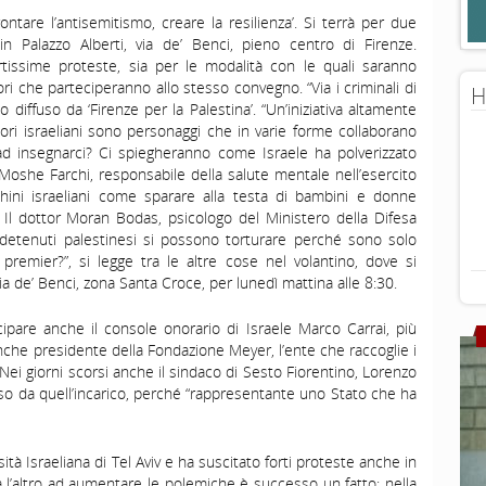
ontare l’antisemitismo, creare la resilienza’. Si terrà per due
in Palazzo Alberti, via de’ Benci, pieno centro di Firenze.
rtissime proteste, sia per le modalità con le quali saranno
ori che parteciperanno allo stesso convegno. “Via i criminali di
H
o diffuso da ‘Firenze per la Palestina’. “Un’iniziativa altamente
atori israeliani sono personaggi che in varie forme collaborano
ad insegnarci? Ci spiegheranno come Israele ha polverizzato
 Moshe Farchi, responsabile della salute mentale nell’esercito
chini israeliani come sparare alla testa di bambini e donne
 Il dottor Moran Bodas, psicologo del Ministero della Difesa
 detenuti palestinesi si possono torturare perché sono solo
o premier?”, si legge tra le altre cose nel volantino, dove si
a de’ Benci, zona Santa Croce, per lunedì mattina alle 8:30.
cipare anche il console onorario di Israele Marco Carrai, più
 anche presidente della Fondazione Meyer, l’ente che raccoglie i
 Nei giorni scorsi anche il sindaco di Sesto Fiorentino, Lorenzo
sso da quell’incarico, perché “rappresentante uno Stato che ha
ità Israeliana di Tel Aviv e ha suscitato forti proteste anche in
 l’altro ad aumentare le polemiche è successo un fatto: nella