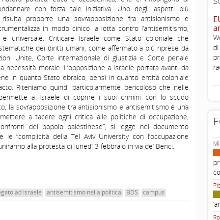
s
dannare con forza tale iniziativa. Uno degli aspetti più
risulta proporre una sovrapposizione fra antisionismo e
E
a
umentalizza in modo cinico la lotta contro l’antisemitismo,
Wo
o e universale. Criticare Israele come Stato coloniale che
di
istematiche dei diritti umani, come affermato a più riprese da
pr
zioni Unite, Corte internazionale di giustizia e Corte penale
ra
a necessità morale. L’opposizione a Israele portata avanti da
iene in quanto Stato ebraico, bensì in quanto entità coloniale
cto. Riteniamo quindi particolarmente pericoloso che nelle
 permette a Israele di coprire i suoi crimini con lo scudo
to, la sovrapposizione tra antisionismo e antisemitismo è una
mettere a tacere ogni critica alle politiche di occupazione,
E
onfronti del popolo palestinese”, si legge nel documento
 le “complicità della Tel Aviv University con l’occupazione
Mi
niranno alla protesta di lunedì 3 febbraio in via de’ Benci.
pr
c
Pi
egato ad Israele
antisemitismo nella politica
BDS
campus
‘a
Ro