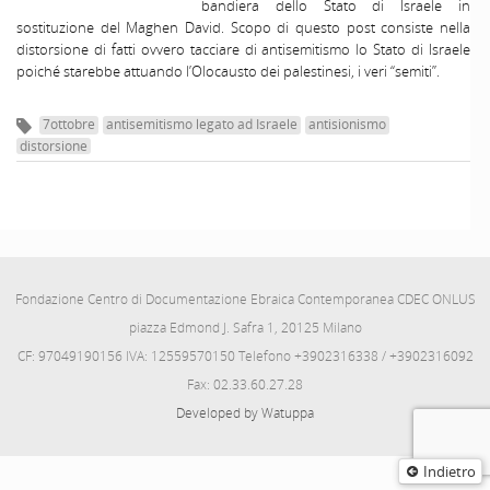
bandiera dello Stato di Israele in
sostituzione del Maghen David. Scopo di questo post consiste nella
distorsione di fatti ovvero tacciare di antisemitismo lo Stato di Israele
poiché starebbe attuando l’Olocausto dei palestinesi, i veri “semiti”.
7ottobre
antisemitismo legato ad Israele
antisionismo
distorsione
Fondazione Centro di Documentazione Ebraica Contemporanea CDEC ONLUS
piazza Edmond J. Safra 1, 20125 Milano
CF: 97049190156 IVA: 12559570150 Telefono +3902316338 / +3902316092
Fax: 02.33.60.27.28
Developed by Watuppa
Indietro