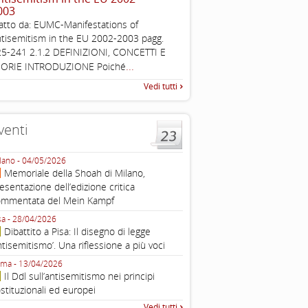
003
The Louis D. Brandeis Cente
atto da: EUMC-Manifestations of
Defining Anti-Semitism Doc
tisemitism in the EU 2002-2003 pagg.
esplicativo dedicato alle dichi
5-241 2.1.2 DEFINIZIONI, CONCETTI E
...
operative contro
...
EORIE INTRODUZIONE Poiché
Vedi tutti
venti
lano - 04/05/2026
Roma - 16/03/2026
Memoriale della Shoah di Milano,
Roma, webinar “Il DDL ant
esentazione dell’edizione critica
e ombre
ommentata del Mein Kampf
Fondazione Castagneto Banca 1910
Livorno - 04/03/2026
sa - 28/04/2026
Livorno, conferenza sull’a
Dibattito a Pisa: Il disegno di legge
con Gadi Luzzatto Voghera, di
ntisemitismo’. Una riflessione a più voci
Fondazione CDEC
ma - 13/04/2026
Roma, Via della Dogana Vecchia 2
Il Ddl sull’antisemitismo nei principi
Giustiniani, Sala Zuccari - 03/03/
stituzionali ed europei
Roma, Senato, presentazi
Vedi tutti