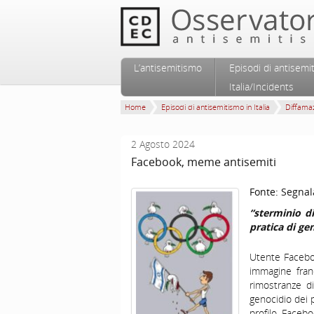
Vai al contenuto principale
Vai al contenuto secondario
L’antisemitismo
Episodi di antisemi
Menu principale
Italia/Incidents
Home
Episodi di antisemitismo in Italia
Diffamaz
2 Agosto 2024
Facebook, meme antisemiti
Fonte:
Segnal
“sterminio di
pratica di ge
Utente Faceboo
immagine franc
rimostranze di
genocidio dei p
profilo Faceb