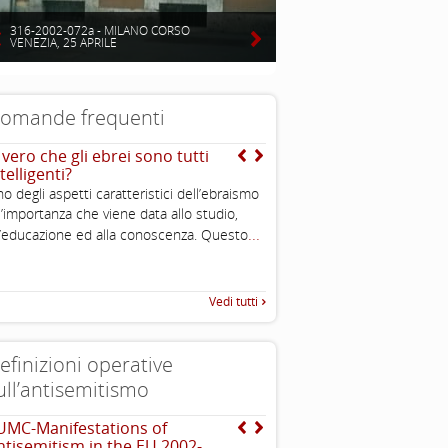
316-2002-072a - MILANO CORSO
VENEZIA, 25 APRILE
omande frequenti
 vero che gli ebrei sono tutti
E quella dell’ “avido ebr
telligenti?
I sovrani feudali in quella st
o degli aspetti caratteristici dell’ebraismo
spesso utilizzavano gli ebrei
l’importanza che viene data allo studio,
amministrativi che rastrellava
...
l’educazione ed alla conoscenza. Questo
..
necessario con tassazioni e
Vedi tutti
efinizioni operative
ull’antisemitismo
UMC-Manifestations of
The Louis D. Brandeis C
ntisemitism in the EU 2002-
definizioni di antisemit