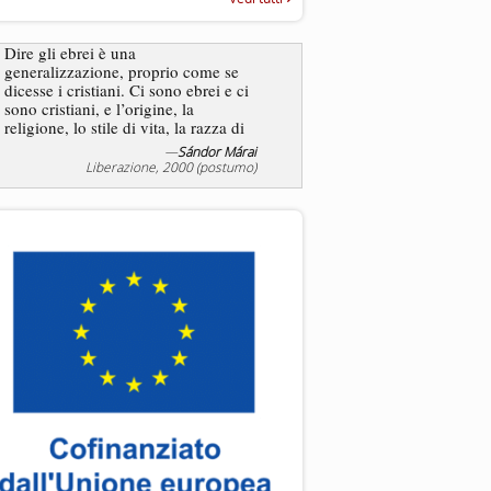
“Rapporto annuale sull’antisem
2025”
Dire gli ebrei è una
Essere uomo è un dramma
generalizzazione, proprio come se
ebreo, un altro ancora. Co
dicesse i cristiani. Ci sono ebrei e ci
ha il privilegio di vivere d
sono cristiani, e l’origine, la
nostra condizione.
religione, lo stile di vita, la razza di
sicuro comportano tanti tratti...
—
Sándor Márai
Liberazione, 2000 (postumo)
La tentazione di e