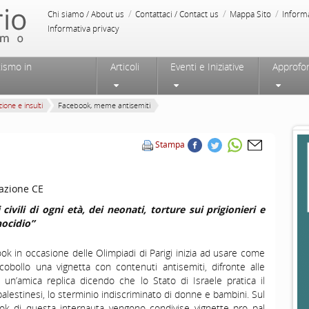
/
/
/
Chi siamo / About us
Contattaci / Contact us
Mappa Sito
Inform
Informativa privacy
tismo in
Articoli
Eventi e Iniziative
Approfo
ione e insulti
Facebook, meme antisemiti
Stampa
azione CE
 civili di ogni età, dei neonati, torture sui prigionieri e
nocidio”
k in occasione delle Olimpiadi di Parigi inizia ad usare come
obollo una vignetta con contenuti antisemiti, difronte alle
 un’amica replica dicendo che lo Stato di Israele pratica il
alestinesi, lo sterminio indiscriminato di donne e bambini. Sul
ook di questa internauta vengono condivise vignette pro pal