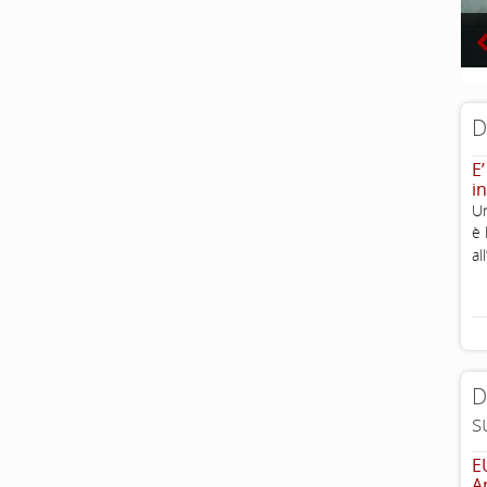
D
E’
in
Un
è 
al
D
s
E
A