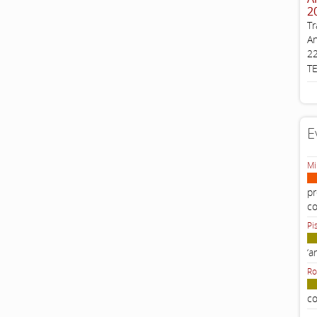
2
Tr
An
22
T
E
Mi
pr
c
Pi
‘a
Ro
co