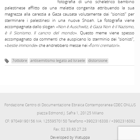
fotografia di uno scheletrico bambino
palestinese afflitto da una malattia congenita attribuendo la sua
magrezza alla carestia a Gaza causata volutamente dai “sionisti” per
sterminare i palestinesi in una nuova Shoah. La fotografia viene
accompagnata dallo slogan
«Non è Auschwitz, è Gaza Non è il Nazismo,
è il Sionismo. Il cancro del mondo»
. Questo meme viene spesso
accompagnato da commenti che auspicano lo sterminio dei “sionisti”,
«
bestie immonde
» che andrebbero messe nei «f
orni crematori»
.
7ottobre
antisemitismo legato ad Israele
distorsione
Fondazione Centro di Documentazione Ebraica Contemporanea CDEC ONLUS
piazza Edmond J. Safra 1, 20125 Milano
CF: 97049190156 IVA: 12559570150 Telefono +3902316338 / +3902316092
Fax: 02.33.60.27.28
Developed by Watuppa