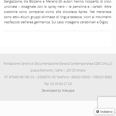
Gargazzone, tra Bolzano e Merano.Gli autori hanno ricoperto di croci
uncinate – disegnate con lo spray nero – le pensiline e i cartelli. Altre
svastiche sono comparse vicino alla discoteca Apres. Nel meranese
sono attivi alcuni gruppi skinhead di lingua tedesca, vicini ai movimenti
neofascisti dell’area germanica. Sul caso indagano carabinieri e Digos.
Fondazione Centro di Documentazione Ebraica Contemporanea CDEC ONLUS
piazza Edmond J. Safra 1, 20125 Milano
CF: 97049190156 IVA: 12559570150 Telefono +3902316338 / +3902316092
Fax: 02.33.60.27.28
Developed by Watuppa
Indietro