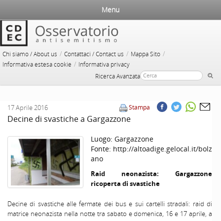
Menu
/
/
/
Chi siamo / About us
Contattaci / Contact us
Mappa Sito
/
Informativa estesa cookie
Informativa privacy
Ricerca Avanzata
17 Aprile 2016
Stampa
Decine di svastiche a Gargazzone
Luogo:
Gargazzone
Fonte:
http://altoadige.gelocal.it/bolz
ano
Raid neonazista: Gargazzone
ricoperta di svastiche
Decine di svastiche alle fermate dei bus e sui cartelli stradali: raid di
matrice neonazista nella notte tra sabato e domenica, 16 e 17 aprile, a