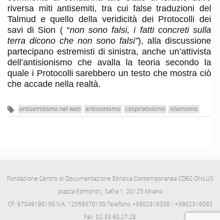
riversa miti antisemiti, tra cui false traduzioni del
Talmud e quello della veridicità dei Protocolli dei
savi di Sion ( “
non sono falsi, i fatti concreti sulla
terra dicono che non sono falsi”
), alla discussione
partecipano estremisti di sinistra, anche un’attivista
dell’antisionismo che avalla la teoria secondo la
quale i Protocolli sarebbero un testo che mostra ciò
che accade nella realtà.
antisemitismo nel web
antisionismo
cospirativismo
islamismo
Fondazione Centro di Documentazione Ebraica Contemporanea CDEC ONLUS
piazza Edmond J. Safra 1, 20125 Milano
CF: 97049190156 IVA: 12559570150 Telefono +3902316338 / +3902316092
Fax: 02.33.60.27.28