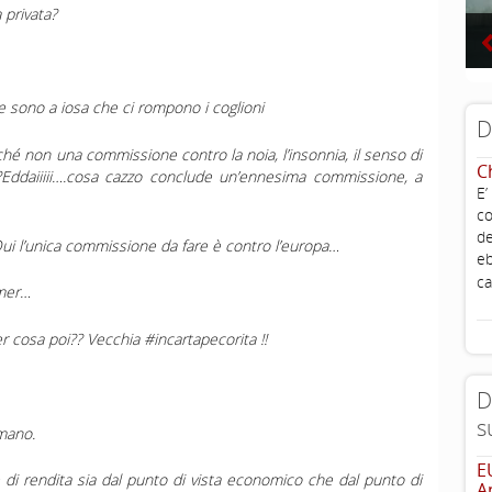
 privata?
 ne sono a iosa che ci rompono i coglioni
D
rché non una commissione contro la noia, l’insonnia, il senso di
C
ali?Eddaiiiii….cosa cazzo conclude un’ennesima commissione, a
E’
co
de
i l’unica commissione da fare è contro l’europa…
eb
ca
imer…
er cosa poi?? Vecchia #incartapecorita !!
D
s
 mano.
E
e di rendita sia dal punto di vista economico che dal punto di
A