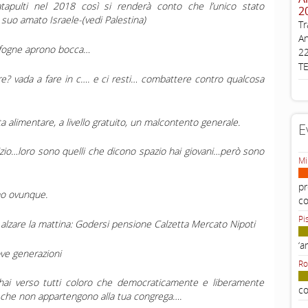
catapulti nel 2018 così si renderà conto che l’unico stato
2
 suo amato Israele-(vedi Palestina)
Tr
An
e fogne aprono bocca…
22
T
re
? vada a fare in c…. e ci resti… combattere contro qualcosa
a alimentare, a livello gratuito, un malcontento generale.
E
alizio…loro sono quelli che dicono spazio hai giovani…però sono
Mi
pr
mo ovunque.
c
Pi
 alzare la mattina:
Godersi pensione
Calzetta
Mercato
Nipoti
‘a
ve generazioni
Ro
 hai verso tutti coloro che democraticamente e liberamente
co
 che non appartengono alla tua congrega….