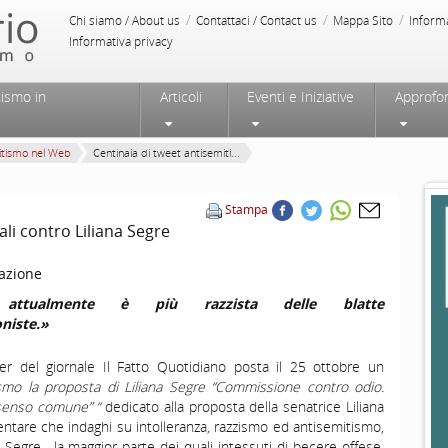
/
/
/
Chi siamo / About us
Contattaci / Contact us
Mappa Sito
Inform
Informativa privacy
tismo in
Articoli
Eventi e Iniziative
Approfo
itismo nel Web
Centinaia di tweet antisemiti...
Stampa
iali contro Liliana Segre
azione
 attualmente è più razzista delle blatte
oniste.»
tter del giornale Il Fatto Quotidiano posta il 25 ottobre un
ismo la proposta di Liliana Segre “Commissione contro odio.
 senso comune” “
dedicato alla proposta della senatrice Liliana
tare che indaghi su intolleranza, razzismo ed antisemitismo,
Segre , la maggior parte dei quali intessuti di becere offese,