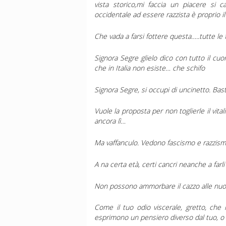
vista storico,mi faccia un piacere si 
occidentale ad essere razzista è proprio il
Che vada a farsi fottere questa…..tutte l
Signora Segre glielo dico con tutto il cuo
che in Italia non esiste… che schifo
Signora Segre, si occupi di uncinetto. Bast
Vuole la proposta per non toglierle il vit
ancora lì…
Ma vaffanculo. Vedono fascismo e razzis
A na certa età, certi cancri neanche a farli
Non possono ammorbare il cazzo alle nuo
Come il tuo odio viscerale, gretto, che
esprimono un pensiero diverso dal tuo, o