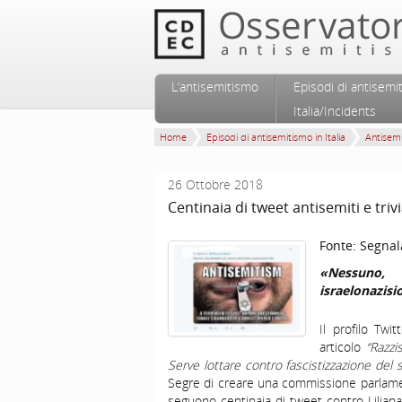
Vai al contenuto principale
Vai al contenuto secondario
L’antisemitismo
Episodi di antisemi
Menu principale
Italia/Incidents
Home
Episodi di antisemitismo in Italia
Antisem
26 Ottobre 2018
Centinaia di tweet antisemiti e triv
Fonte:
Segnal
«Nessuno,
israelonazisi
Il profilo Twi
articolo
“Razz
Serve lottare contro fascistizzazione del
Segre di creare una commissione parlamen
seguono centinaia di tweet contro Liliana 