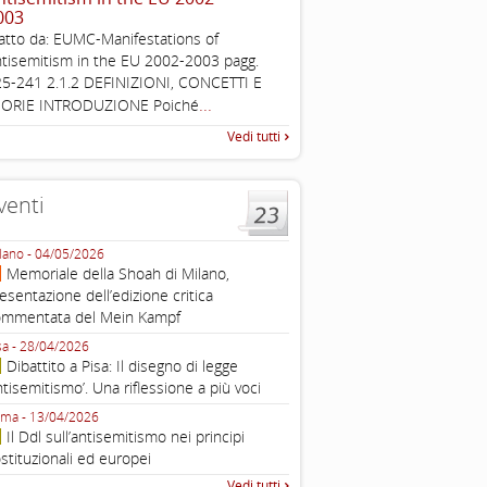
003
Working definition of antise
atto da: EUMC-Manifestations of
di questo documento e di off
tisemitism in the EU 2002-2003 pagg.
pratica all'identificazione d'inc
5-241 2.1.2 DEFINIZIONI, CONCETTI E
raccolta
...
EORIE INTRODUZIONE Poiché
Vedi tutti
venti
lano - 04/05/2026
Roma - 16/03/2026
Memoriale della Shoah di Milano,
Roma, webinar “Il DDL ant
esentazione dell’edizione critica
e ombre
ommentata del Mein Kampf
Fondazione Castagneto Banca 1910
Livorno - 04/03/2026
sa - 28/04/2026
Livorno, conferenza sull’a
Dibattito a Pisa: Il disegno di legge
con Gadi Luzzatto Voghera, di
ntisemitismo’. Una riflessione a più voci
Fondazione CDEC
ma - 13/04/2026
Roma, Via della Dogana Vecchia 2
Il Ddl sull’antisemitismo nei principi
Giustiniani, Sala Zuccari - 03/03/
stituzionali ed europei
Roma, Senato, presentazi
Vedi tutti