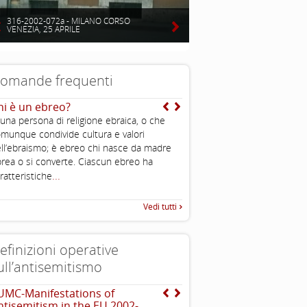
316-2002-072a - MILANO CORSO
VENEZIA, 25 APRILE
omande frequenti
hi è un ebreo?
Che cos’è uno stereotip
 una persona di religione ebraica, o che
Gli stereotipi sono l’
munque condivide cultura e valori
caratteristiche preconfezio
ll’ebraismo; è ebreo chi nasce da madre
come tipiche, a una cate
...
rea o si converte. Ciascun ebreo ha
sociale, sono
...
ratteristiche
Vedi tutti
efinizioni operative
ull’antisemitismo
UMC-Manifestations of
EUMC , definizione opera
ntisemitism in the EU 2002-
antisemitismo