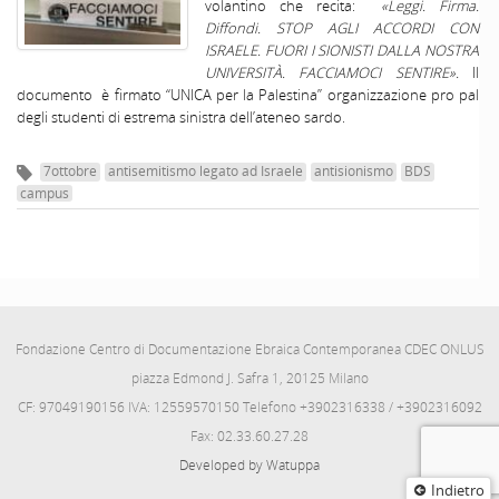
volantino che recita:
«Leggi. Firma.
Diffondi.
STOP AGLI ACCORDI CON
ISRAELE.
FUORI I SIONISTI DALLA NOSTRA
UNIVERSITÀ.
FACCIAMOCI SENTIRE».
Il
documento è firmato “UNICA per la Palestina” organizzazione pro pal
degli studenti di estrema sinistra dell’ateneo sardo.
7ottobre
antisemitismo legato ad Israele
antisionismo
BDS
campus
Fondazione Centro di Documentazione Ebraica Contemporanea CDEC ONLUS
piazza Edmond J. Safra 1, 20125 Milano
CF: 97049190156 IVA: 12559570150 Telefono +3902316338 / +3902316092
Fax: 02.33.60.27.28
Developed by Watuppa
Indietro