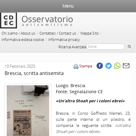
Menu
/
/
/
Chi siamo / About us
Contattaci / Contact us
Mappa Sito
/
Informativa estesa cookie
Informativa privacy
Ricerca Avanzata
10 Febbraio 2025
Stampa
Brescia, scritta antisemita
Luogo:
Brescia
Fonte:
Segnalazione CE
«Un’altra Shoah per i coloni ebrei»
Brescia, in Corso Goffredo Mameli, 23,
sulla parte interna di un pilastro, è
comparsa la seguente scritta:
«Un’altra
Shoah per i coloni ebrei».