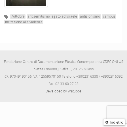
7ottobre
antisemitismo legato ad Israele
antisionismo
campus
incitazione alla violenza
Fondazione Centro di Documentazione Ebraica Contemporanea CDEC ONLUS
piazza Edmond J. Safra 1, 20125 Milano
CF: 97049190156 IVA: 12559570150 Telefono +3902316338 / +3902316092
Fax: 02.33.60.27.28
Developed by Watuppa
Indietro