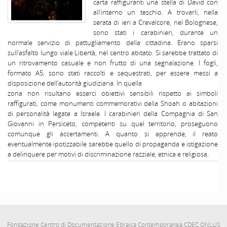
carta raffiguranti una stella di David con
all’interno un teschio. A trovarli, nella
serata di ieri a Crevalcore, nel Bolognese,
sono stati i carabinieri, durante un
normale servizio di pattugliamento della cittadina. Erano sparsi
sull’asfalto lungo viale Libertà, nel centro abitato. Si sarebbe trattato di
un ritrovamento casuale e non frutto di una segnalazione. I fogli,
formato A5, sono stati raccolti e sequestrati, per essere messi a
disposizione dell’autorità giudiziaria. In quella
zona non risultano esserci obiettivi sensibili rispetto ai simboli
raffigurati, come monumenti commemorativi della Shoah o abitazioni
di personalità legate a Israele. I carabinieri della Compagnia di San
Giovanni in Persiceto, competenti su quel territorio, proseguono
comunque gli accertamenti. A quanto si apprende, il reato
eventualmente ipotizzabile sarebbe quello di propaganda e istigazione
a delinquere per motivi di discriminazione razziale, etnica e religiosa.
Fondazione Centro di Documentazione Ebraica Contemporanea CDEC ONLUS