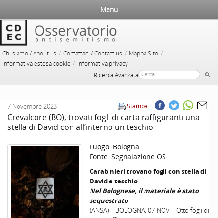
Menu
/
/
/
Chi siamo / About us
Contattaci / Contact us
Mappa Sito
/
Informativa estesa cookie
Informativa privacy
Ricerca Avanzata
7 Novembre 2023
Stampa
Crevalcore (BO), trovati fogli di carta raffiguranti una
stella di David con all’interno un teschio
Luogo:
Bologna
Fonte:
Segnalazione OS
Carabinieri trovano fogli con stella di
David e teschio
Nel Bolognese, il materiale è stato
sequestrato
(ANSA) – BOLOGNA, 07 NOV – Otto fogli di