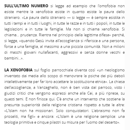
SULL’ULTIMO NUMERO
si legge ad esempio che l’omofobia non
esiste mentre la xenofobia esiste in quanto esiste la paura dello
straniero. «La paura dello straniero — si legge — è sempre esistita in
tutti i tempi e in tutti i luoghi, in tutte le razze e in tutti i popoli, in tutte le
legislazioni e in tutte le famiglie. Ma non si chiama xenofobia. Si
chiama… prudenza. Rientra nel principio della legittima difesa» perché,
si legge, «quando Gesù invita all’accoglienza si riferisce a una persona,
forse a una famiglia, al massimo a una piccola comunità. Non a milioni
di maschi giovani nullafacenti, aggressivi e senza donne vecchi e
bambini…».
LA XENOFOBIA
sul foglio parrocchiale diventa così «un neologismo
inventato dai media allo scopo di manovrare la psiche dei più deboli
intellettivamente per far loro accettare la sostituzione etnica». La chiesa
dell’accoglienza, a Vanzaghello, non è ben vista dal parroco, visto i
giudizi critici che vengono espressi anche alla Cei, a più riprese, su
questi temi. E non finisce qui. C’è anche un intervento che sostiene la
presunta superiorità della religione cristiana rispetto a tutte le altre:
«L’Islam non ha missionari. Solo conquistatori. L’ebraismo non fa
proseliti, ma figli» e ancora: «L’Islam è una religione semplice: una
teologia primitiva e cinque pilastri su misura per l’uomo del deserto».