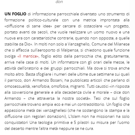
don
UN FOGLIO
di informazione parrocchiale diventato uno strumento di
formazione politico-culturale con una matrice improntata alla
«diffusione di sane idee» per cercare di ostacolare «un progetto,
portato avanti da secoli, che vuole realizzare un uomo nuovo e una
nuova era con caratteristiche contrarie, quando non opposte, a quelle
stabilite da Dio». In molti non solo a Vanzaghello, Comune del Milanese
che si affaccia sull’aeroporto di Malpensa, si chiedono quale funzione
svolga
«Il mantice»
, foglio edito dalla parrocchia che, gratuitamente,
arriva nelle case di molti. Un informatore con gli orari delle messe, le
attività dell’oratorio e dei gruppi parrocchiali. Ma dove si trova anche
molto altro. Basta sfogliare i numeri delle ultime due settimane sui quali
il parroco, don Armando Bosani, ha pubblicato articoli che parlano di
omosessualità, xenofobia, omofobia, migranti. Tutti caustici «in risposta
alla sovversione generale e alla decadenza civile e morale – dice don
Armando – che attraversa la nostra società». Tesi che sul foglio
parrocchiale trovano ampia eco e mai un contraddittorio. Un foglio che
appassiona metà dei vanzaghellesi (che ne sostengono la stampa e la
diffusione con regolari donazioni), L’Islam non ha missionari ha solo
conquistatori Una teologia primitiva e 5 pilastri su misura per l’uomo
del deserto mentre l’altra metà neppure se ne cura.