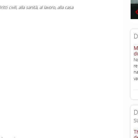
i civili, alla sanità, al lavoro, alla casa
D
M
d
No
re
na
v
D
s
T
d