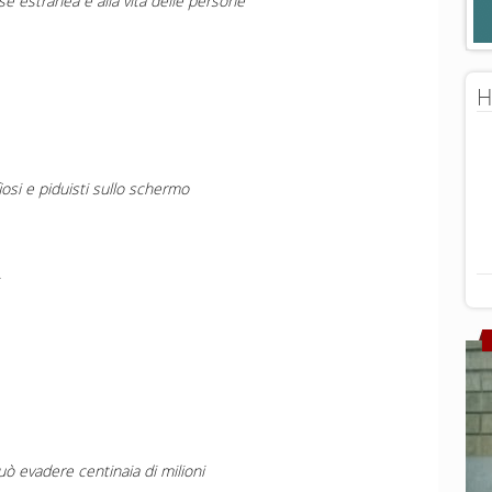
se estranea e alla vita delle persone
H
fiosi e piduisti sullo schermo
uò evadere centinaia di milioni