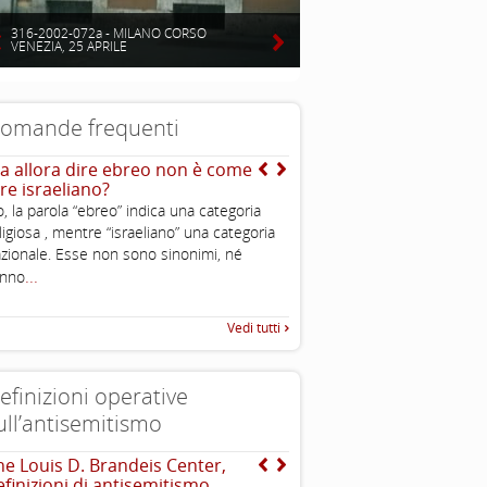
316-2002-072a - MILANO CORSO
VENEZIA, 25 APRILE
omande frequenti
a allora dire ebreo non è come
Chi è un ebreo?
ire israeliano?
E’ una persona di religione e
, la parola “ebreo” indica una categoria
comunque condivide cultura e
ligiosa , mentre “israeliano” una categoria
dell’ebraismo; è ebreo chi n
zionale. Esse non sono sinonimi, né
ebrea o si converte. Ciascun
...
anno
...
caratteristiche
Vedi tutti
efinizioni operative
ull’antisemitismo
he Louis D. Brandeis Center,
EUMC , definizione opera
efinizioni di antisemitismo
antisemitismo