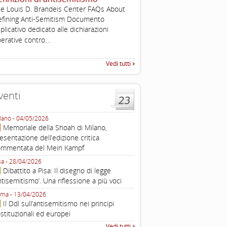
e Louis D. Brandeis Center FAQs About
Working definition of antise
fining Anti-Semitism Documento
di questo documento e di off
plicativo dedicato alle dichiarazioni
pratica all'identificazione d'inc
...
raccolta
erative contro
Vedi tutti
venti
lano - 04/05/2026
Roma - 16/03/2026
Memoriale della Shoah di Milano,
Roma, webinar “Il DDL ant
esentazione dell’edizione critica
e ombre
ommentata del Mein Kampf
Fondazione Castagneto Banca 1910
Livorno - 04/03/2026
sa - 28/04/2026
Livorno, conferenza sull’a
Dibattito a Pisa: Il disegno di legge
con Gadi Luzzatto Voghera, di
ntisemitismo’. Una riflessione a più voci
Fondazione CDEC
ma - 13/04/2026
Roma, Via della Dogana Vecchia 2
Il Ddl sull’antisemitismo nei principi
Giustiniani, Sala Zuccari - 03/03/
stituzionali ed europei
Roma, Senato, presentazi
Vedi tutti