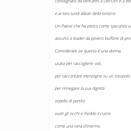
consegnato da vent’anni a Dell’Utri e a Be
e ai loro luridi alleati della sinistra
Un Paese che ha eletto come speranza un
assurto a leader da povero buffone di pro
Considerate se questa è una donna,
usata per raccogliere voti,
per raccontare menzogne su un trespolo t
per rinnegare la sua dignità
orpello di partito
vuoti gli occhi e freddo il cuore
come una rana d’inverno.