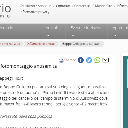
/
/
/
Chi siamo / About us
Contattaci / Contact us
Mappa Sito
Inform
Informativa privacy
tismo in
Articoli
Eventi e Iniziative
Approfo
itismo nel Web
Diffamazione e insulti
Beppe Grillo posta sul suo...
Stampa
n fotomontaggio antisemita
ppegrillo.it
le Beppe Grillo ha postato sul suo blog la seguente parafrasi
e questo è un uomo” di Primo Levi”. Il testo è stata affiancato
aggio del cancello del campo di sterminio di Auschwitz dove
it macht frei» («Il lavoro rende liberi») diventa «P2 macht frei»:
nteressate della cosa pubblica