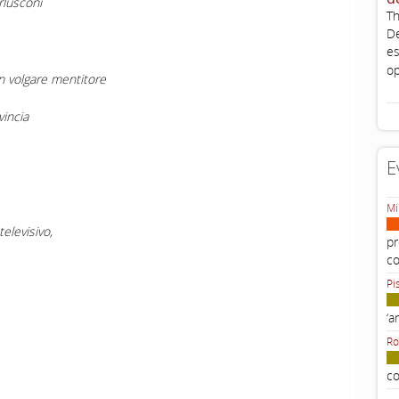
rlusconi
Th
De
es
op
 volgare mentitore
vincia
E
Mi
elevisivo,
pr
c
Pi
‘a
Ro
co