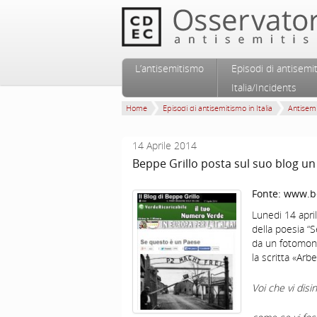
Vai al contenuto principale
Vai al contenuto secondario
L’antisemitismo
Episodi di antisemi
Menu principale
Italia/Incidents
Home
Episodi di antisemitismo in Italia
Antisem
14 Aprile 2014
Beppe Grillo posta sul suo blog u
Fonte:
www.be
Lunedi 14 apri
della poesia “S
da un fotomont
la scritta «Arbe
Voi che vi disi