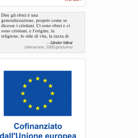
“Rapporto annuale sull’antisem
2025”
Dire gli ebrei è una
generalizzazione, proprio come se
L’antisemitismo non è un
dicesse i cristiani. Ci sono ebrei e ci
degli ebrei bensì degli ant
sono cristiani, e l’origine, la
religione, lo stile di vita, la razza di
sicuro comportano tanti tratti...
—
Sándor Márai
—
Jea
Liberazione, 2000 (postumo)