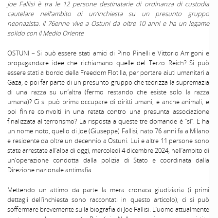
Joe Fallisi è tra le 12 persone destinatarie di ordinanza di custodia
cautelare nell’ambito di un’inchiesta su un presunto gruppo
neonazista. Il 76enne vive a Ostuni da oltre 10 anni e ha un legame
solido con il Medio Oriente
OSTUNI – Si può essere stati amici di Pino Pinelli e Vittorio Arrigoni e
propagandare idee che richiamano quelle del Terzo Reich? Si può
essere stati a bordo della Freedom Flotilla, per portare aiuti umanitari a
Gaza, e poi far parte di un presunto gruppo che teorizza la supremazia
di una razza su un’altra (fermo restando che esiste solo la razza
umana)? Ci si può prima occupare di diritti umani, e anche animali, e
poi finire coinvolti in una retata contro una presunta associazione
finalizzata al terrorismo? La risposta a queste tre domande è “sì”. E ha
un nome noto, quello di Joe (Giuseppe) Fallisi, nato 76 anni fa a Milano
e residente da oltre un decennio a Ostuni. Lui e altre 11 persone sono
state arrestate all’alba di oggi, mercoledì 4 dicembre 2024, nell’ambito di
un’operazione condotta dalla polizia di Stato e coordinata dalla
Direzione nazionale antimafia.
Mettendo un attimo da parte la mera cronaca giudiziaria (i primi
dettagli dell’inchiesta sono raccontati in questo articolo), ci si può
soffermare brevemente sulla biografia di Joe Fallisi. L’uomo attualmente