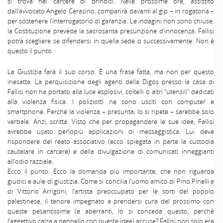
si trova nel carcere di Brindisi. Nelle prossime ore, assistito
dall’avvocato Angelo Cerasino, comparirà davanti al gip – in rogatoria –
per sostenere l’interrogatorio di garanzia. Le indagini non sono chiuse,
la Costituzione prevede la sacrosanta presunzione d’innocenza. Fallisi
potrà scegliere se difendersi in quella sede o successivamente. Non è
questo il punto.
La Giustizia farà il suo corso. È una frase fatta, ma non per questo
inesatta. La perquisizione degli agenti della Digos presso la casa di
Fallisi non ha portato alla luce esplosivi, coltelli o altri “utensili” dedicati
alla violenza fisica. I poliziotti ne sono usciti con computer e
smartphone. Perché la violenza – presunta, lo si ripete – sarebbe solo
verbale. Anzi, scritta. Visto che per propagandare le sue idee, Fallisi
avrebbe usato perlopiù applicazioni di messaggistica. Lui deve
rispondere del reato associativo (ecco spiegata in parte la custodia
cautelare in carcere) e della divulgazione di comunicati inneggianti
all’odio razziale.
Ecco il punto. Ecco la domanda più importante, che non riguarda
giudici e aule di giustizia. Come si concilia l’uomo amico di Pino Pinelli e
di Vittorio Arrigoni, l’artista preoccupato per le sorti del popolo
palestinese, il tenore impegnato a prendersi cura del prossimo con
queste pesantissime (e aberranti, lo si conceda questo, perché
l’aggettivo calza a pennello con queste idee) accuse? Fallisi non solo era