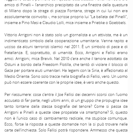
amico di Pinelli – l’anarchico precipitato da una finestra della questura
di Milano dopo la strage di piazza Fontana, strage in cui lui non era
assolutamente coinvolto -, ma scrisse proprio lui “La ballata del Pinelli”,
insieme a Pino Masi e Claudio Lolli, mica insieme a Priebke o Goebbels.
Vittorio Arrigoni non è stato solo un giornalista e un attivista, ma è un
indimenticato simbolo della cooperazione umanitaria. Venne rapito e
ucciso da alcuni terroristi islamici nel 2011. È un simbolo di pace e di
fratellanza. E, soprattutto, di umanità. Ecco, Arrigoni e Fallisi erano
amici. Arrigoni, mica Breivik. Nel 2010 c’era anche il tenore adottato da
Ostuni a bordo della Freedom Flotilla, che tentò di violare il blocco di
Gaza per portare aiuti umanitari. Ha legami con la Siria, è affezionato al
Medio Oriente. Sono solo tracce nella biografia di Fallisi, vero. Un uomo
può non essere coerente con le proprie idee, è vero anche questo.
Per riassumere: cosa c’entra il Joe Fallisi dei decenni scorsi con l’uomo
accusato di far parte, negli ultimi anni, di un gruppo che propugna idee
tanto lontane dalla stessa biografia del tenore? Come si passa da
Arrigoni e Pinelli a queste idee propalate via smartphone? Sì, questo
non è l’unico caso di cambiamento radicale, ma stupisce comunque.
Ecco, forse la risposta a queste domande non la si può trovare nelle
carte dell’inchiesta. Solo Fallisi potrà rispondere. Ammesso che questa