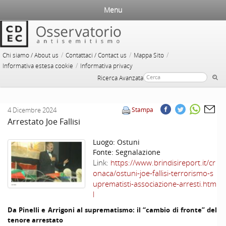
Menu
/
/
/
Chi siamo / About us
Contattaci / Contact us
Mappa Sito
/
Informativa estesa cookie
Informativa privacy
Ricerca Avanzata
4 Dicembre 2024
Stampa
Arrestato Joe Fallisi
Luogo:
Ostuni
Fonte:
Segnalazione
Link:
https://www.brindisireport.it/cr
onaca/ostuni-joe-fallisi-terrorismo-s
uprematisti-associazione-arresti.htm
l
Da Pinelli e Arrigoni al suprematismo: il “cambio di fronte” del
tenore arrestato