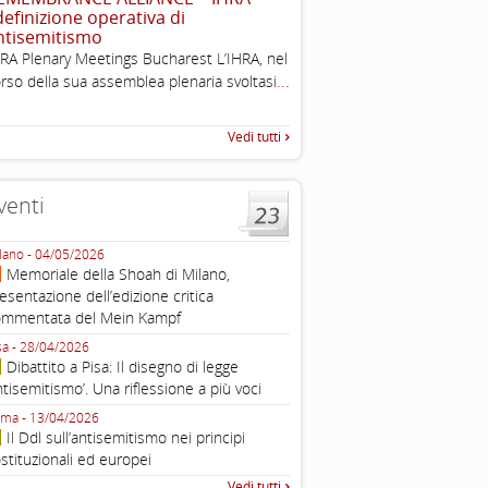
 definizione operativa di
Working definition of antise
ntisemitismo
di questo documento e di off
RA Plenary Meetings Bucharest L’IHRA, nel
pratica all'identificazione d'inc
...
rso della sua assemblea plenaria svoltasi
raccolta
Vedi tutti
venti
lano - 04/05/2026
Roma - 16/03/2026
Memoriale della Shoah di Milano,
Roma, webinar “Il DDL ant
esentazione dell’edizione critica
e ombre
ommentata del Mein Kampf
Fondazione Castagneto Banca 1910
Livorno - 04/03/2026
sa - 28/04/2026
Livorno, conferenza sull’a
Dibattito a Pisa: Il disegno di legge
con Gadi Luzzatto Voghera, di
ntisemitismo’. Una riflessione a più voci
Fondazione CDEC
ma - 13/04/2026
Roma, Via della Dogana Vecchia 2
Il Ddl sull’antisemitismo nei principi
Giustiniani, Sala Zuccari - 03/03/
stituzionali ed europei
Roma, Senato, presentazi
Vedi tutti