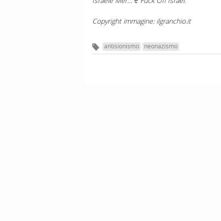
Israele Mer…
e
Fuck Off Israel.
Copyright immagine: ilgranchio.it
antisionismo
neonazismo