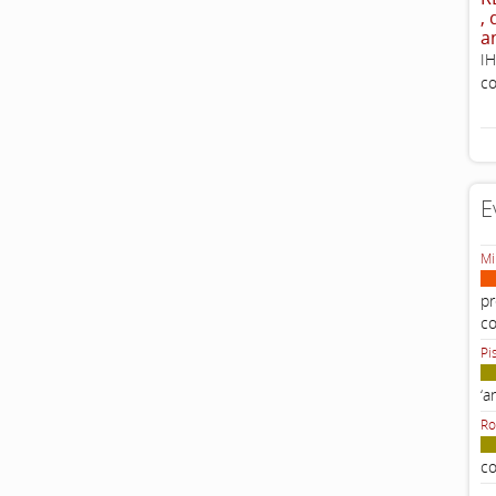
,
a
IH
co
E
Mi
pr
c
Pi
‘a
Ro
co