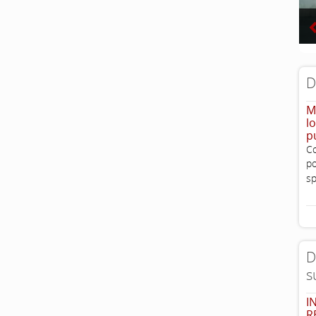
D
M
l
p
Co
po
sp
D
s
I
R