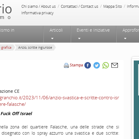
/
/
/
Chi siamo / About us
Contattaci / Contact us
Mappa Sito
Inform
Informativa privacy
tismo in
Articoli
Eventi e Iniziative
Approfo
e grafica
Anzio, scritte ingiuriose
Stampa
azione CE
ilgranchio.it/2023/11/06/anzio-svastica-e-scritte-contro-isr
ere-falasche/
Fuck Off Israel
nella zona del quartiere Falasche, una delle strade che si
 disegnato con lo spray azzurro una svastica e due scritte: