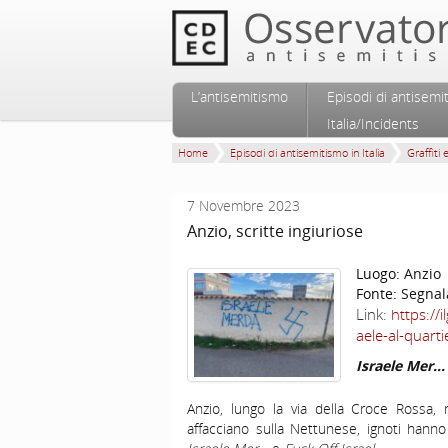
Vai al contenuto principale
Vai al contenuto secondario
L’antisemitismo
Episodi di antisemi
Menu principale
Italia/Incidents
Home
Episodi di antisemitismo in Italia
Graffiti 
7 Novembre 2023
Anzio, scritte ingiuriose
Luogo:
Anzio
Fonte:
Segnal
Link:
https://
aele-al-quarti
Israele Mer… 
Anzio, lungo la via della Croce Rossa, 
affacciano sulla Nettunese, ignoti hanno