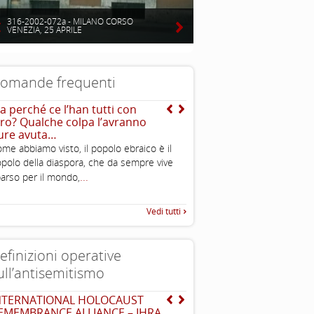
316-2002-072a - MILANO CORSO
VENEZIA, 25 APRILE
omande frequenti
a perché ce l’han tutti con
Da dove arriva l’immagi
oro? Qualche colpa l’avranno
dell’ebreo “usuraio” e
ure avuta…
“strozzino”?
me abbiamo visto, il popolo ebraico è il
L’immagine dell’“ebreo u
polo della diaspora, che da sempre vive
stereotipo molto antico. Esso
...
arso per il mondo,
Vedi tutti
efinizioni operative
ull’antisemitismo
NTERNATIONAL HOLOCAUST
EUMC , definizione opera
EMEMBRANCE ALLIANCE – IHRA
antisemitismo