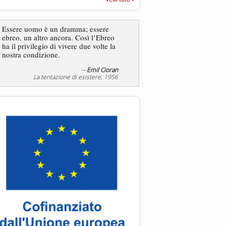
“Rapporto annuale sull’antisem
2025”
Essere uomo è un dramma; essere
ebreo, un altro ancora. Così l’Ebreo
L’antisemitismo non è un
ha il privilegio di vivere due volte la
degli ebrei bensì degli ant
nostra condizione.
—
Emil Cioran
—
Jea
La tentazione di esistere, 1956