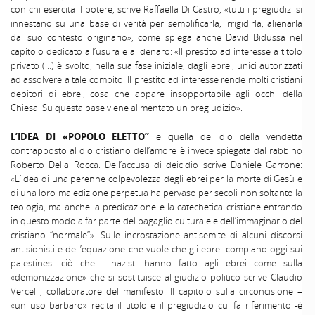
con chi esercita il potere, scrive Raffaella Di Castro, «tutti i pregiudizi si
innestano su una base di verità per semplificarla, irrigidirla, alienarla
dal suo contesto originario», come spiega anche David Bidussa nel
capitolo dedicato all’usura e al denaro: «II prestito ad interesse a titolo
privato (…) è svolto, nella sua fase iniziale, dagli ebrei, unici autorizzati
ad assolvere a tale compito. II prestito ad interesse rende molti cristiani
debitori di ebrei, cosa che appare insopportabile agli occhi della
Chiesa. Su questa base viene alimentato un pregiudizio».
L’IDEA DI «POPOLO ELETTO”
e quella del dio della vendetta
contrapposto al dio cristiano dell’amore è invece spiegata dal rabbino
Roberto Della Rocca. Dell’accusa di deicidio scrive Daniele Garrone:
«L’idea di una perenne colpevolezza degli ebrei per la morte di Gesù e
di una loro maledizione perpetua ha pervaso per secoli non soltanto la
teologia, ma anche la predicazione e la catechetica cristiane entrando
in questo modo a far parte del bagaglio culturale e dell’immaginario del
cristiano “normale”». Sulle incrostazione antisemite di alcuni discorsi
antisionisti e dell’equazione che vuole che gli ebrei compiano oggi sui
palestinesi ciò che i nazisti hanno fatto agli ebrei come sulla
«demonizzazione» che si sostituisce al giudizio politico scrive Claudio
Vercelli, collaboratore del manifesto. Il capitolo sulla circoncisione –
«un uso barbaro» recita il titolo e il pregiudizio cui fa riferimento -è