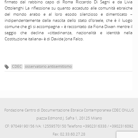
firmato dal rabbino capo di Roma Riccardo Di Segni e da Livia
Ottolenghi La riflessione su quanto accaduto alle comunità ebraiche
del mondo arabo e al loro esodo silenzioso e dimenticato –
indipendentemente dalla nascita dello stato d’Israele, che è il luogo
comune che gli si accompagna – è raccontato da Fiona Diwan mentre il
saggio che declina «cittadinanza, nazionalità e identità nella
Costituzione italiana» è di Davide Jona Falco.
CDEC
osservatorio antisemitismo
Fondazione Centro di Documentazione Ebraica Contemporanea CDEC ONLUS
piazza Edmond J. Safra 1, 20125 Milano
CF: 97049190156 IVA: 12559570150 Telefono +3902316338 / +3902316092
Fax: 02.33.60.27.28