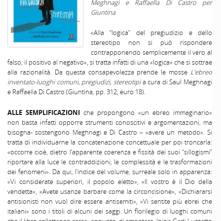
Meghnagi e Raffaella Di Castro per
Giuntina
«Alla “logica” del pregiudizio e dello
stereotipo non si può rispondere
contrapponendo semplicemente il vero al
falso, il positivo al negativo», si tratta infatti di una «logica» che si sottrae
alla razionalità. Da questa consapevolezza prende le mosse
L’ebreo
inventato-luoghi comuni, pregiudizi, stereotipi
a cura di Saul Meghnagi
e Raffaella Di Castro (Giuntina, pp. 312, euro 18).
ALLE SEMPLIFICAZIONI
che propongono «un ebreo immaginario»
non basta infatti opporre strumenti conoscitivi e argomentazioni, ma
bisogna- sostengono Meghnagi e Di Castro – «avere un metodo». Si
tratta di individuarne la concatenazione concettuale per poi troncarla:
«occorre cioè, dietro l’apparente coerenza e fissità dei suoi “sillogismi”
riportare alla luce le contraddizioni, le complessità e le trasformazioni
dei fenomeni». Da qui, l’indice del volume, surreale solo in apparenza:
«Vi considerate superiori, il popolo eletto», «Il vostro è il Dio della
vendetta», «Avete usanze barbare come la circoncisione», «Dichiararsi
antisionisti non vuol dire essere antisemiti», «Vi sentite più ebrei che
italiani» sono i titoli di alcuni dei saggi. Un florilegio di luoghi comuni
che il libro collettaneo cerca, appunto, di smontare. Inizia Gadi Luzzatto