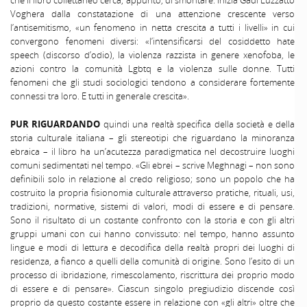
Voghera dalla constatazione di una attenzione crescente verso
l’antisemitismo, «un fenomeno in netta crescita a tutti i livelli» in cui
convergono fenomeni diversi: «l’intensificarsi del cosiddetto hate
speech (discorso d’odio), la violenza razzista in genere xenofoba, le
azioni contro la comunità Lgbtq e la violenza sulle donne. Tutti
fenomeni che gli studi sociologici tendono a considerare fortemente
connessi tra loro. E tutti in generale crescita».
PUR RIGUARDANDO
quindi una realtà specifica della società e della
storia culturale italiana – gli stereotipi che riguardano la minoranza
ebraica – il libro ha un’acutezza paradigmatica nel decostruire luoghi
comuni sedimentati nel tempo. «Gli ebrei – scrive Meghnagi – non sono
definibili solo in relazione al credo religioso; sono un popolo che ha
costruito la propria fisionomia culturale attraverso pratiche, rituali, usi,
tradizioni, normative, sistemi di valori, modi di essere e di pensare.
Sono il risultato di un costante confronto con la storia e con gli altri
gruppi umani con cui hanno convissuto: nel tempo, hanno assunto
lingue e modi di lettura e decodifica della realtà propri dei luoghi di
residenza, a fianco a quelli della comunità di origine. Sono l’esito di un
processo di ibridazione, rimescolamento, riscrittura dei proprio modo
di essere e di pensare». Ciascun singolo pregiudizio discende così
proprio da questo costante essere in relazione con «gli altri» oltre che