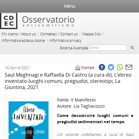
Menu
/
/
/
Chi siamo / About us
Contattaci / Contact us
Mappa Sito
/
Informativa estesa cookie
Informativa privacy
Ricerca Avanzata
16 Aprile 2021
Stampa
Saul Meghnagi e Raffaella Di Castro (a cura di), L’ebreo
inventato-luoghi comuni, pregiudizi, stereotipi, La
Giuntina, 2021
Fonte:
Il Manifesto
Autore:
Lia Tagliacozzo
Come decostruire luoghi comuni e
pregiudizi sedimentati nel tempo
Un volume collettaneo a cura di Saul