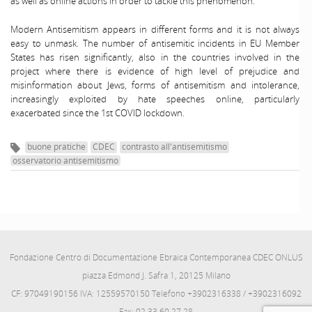
as well as online actions in order to tackle this phenomenon.
Modern Antisemitism appears in different forms and it is not always
easy to unmask. The number of antisemitic incidents in EU Member
States has risen significantly, also in the countries involved in the
project where there is evidence of high level of prejudice and
misinformation about Jews, forms of antisemitism and intolerance,
increasingly exploited by hate speeches online, particularly
exacerbated since the 1st COVID lockdown.
buone pratiche
CDEC
contrasto all'antisemitismo
osservatorio antisemitismo
Fondazione Centro di Documentazione Ebraica Contemporanea CDEC ONLUS
piazza Edmond J. Safra 1, 20125 Milano
CF: 97049190156 IVA: 12559570150 Telefono +3902316338 / +3902316092
Fax: 02.33.60.27.28