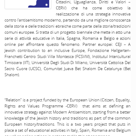
Cittadini, Uguaglianza, Diritti e Valori –
CERV) che ha come obiettivo la
realizzazione di una strategia innovativa
contro l’antisemitismo moderno, partendo da una migliore conoscenza
della storia e delle tradizioni ebraiche come parte della storia/tradizioni
comuni europee. Si tratta di un progetto biennale che mette in atto una
serie di attività educative in Italia, Spagna, Romania e Belgio e azioni
online per affrontare questo fenomeno. Partner europei: CEJI – A
Jewish contribution to an inclusive Europe, Fondazione Hallgarten-
Franchetti Centro Studi Villa Montesca (FCSVM), Institutul Intercultural
Timisoara (IIT), Università Degli Studi Di Milano, Università Cattolica Del
Sacro Cuore (UCSC), Comunitat Jueva Bet Shalom De Catalunya (Bet
Shalom).
“Relation” is a project funded by the European Union (Citizen, Equality,
Rights and Values Programme -CERV) that aims at defining an
innovative strategy against Modern Antisemitism, starting from a better
knowledge of the Jewish history and traditions as part of the common
European history/traditions. This is a two years project that puts in
place a set of educational activities in Italy, Spain, Romania and Belgium