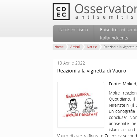
Vai al contenuto principale
Vai al contenuto secondario
L’antisemitismo
Episodi di antisemi
Menu principale
Italia/Incidents
Home
Articoli
Notizie
Reazioni alla vignetta di
13 Aprile 2022
Reazioni alla vignetta di Vauro
Fonte:
Moked, 
Molte reazion
Quotidiano. Il
Nirenstein (Il
un’iconografi
conclusa”. Non 
antisemite ne
islamiste, un b
Vauro di aver raffigurato Zelensky secondo 