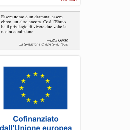
“Rapporto annuale sull’antisem
2025”
Essere uomo è un dramma; essere
ebreo, un altro ancora. Così l’Ebreo
L’antisemitismo non è un
ha il privilegio di vivere due volte la
degli ebrei bensì degli ant
nostra condizione.
—
Emil Cioran
—
Jea
La tentazione di esistere, 1956