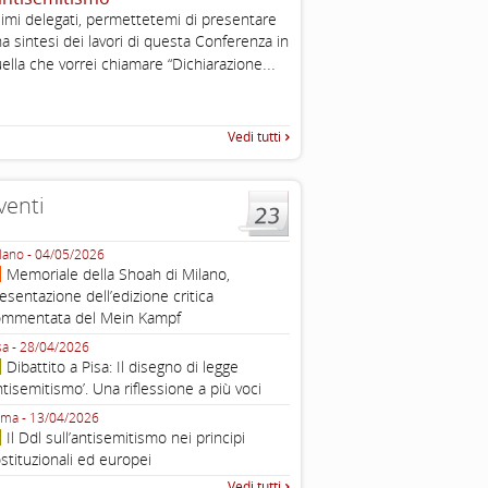
imi delegati, permettetemi di presentare
The Louis D. Brandeis Cente
a sintesi dei lavori di questa Conferenza in
Defining Anti-Semitism Doc
...
esplicativo dedicato alle dichi
ella che vorrei chiamare “Dichiarazione
...
operative contro
Vedi tutti
venti
lano - 04/05/2026
Roma - 16/03/2026
Memoriale della Shoah di Milano,
Roma, webinar “Il DDL ant
esentazione dell’edizione critica
e ombre
ommentata del Mein Kampf
Fondazione Castagneto Banca 1910
Livorno - 04/03/2026
sa - 28/04/2026
Livorno, conferenza sull’a
Dibattito a Pisa: Il disegno di legge
con Gadi Luzzatto Voghera, di
ntisemitismo’. Una riflessione a più voci
Fondazione CDEC
ma - 13/04/2026
Roma, Via della Dogana Vecchia 2
Il Ddl sull’antisemitismo nei principi
Giustiniani, Sala Zuccari - 03/03/
stituzionali ed europei
Roma, Senato, presentazi
Vedi tutti