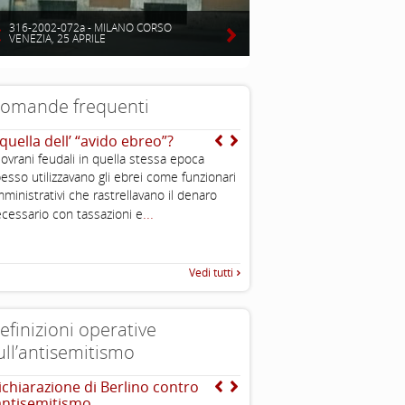
316-2002-072a - MILANO CORSO
VENEZIA, 25 APRILE
omande frequenti
 quella dell’ “avido ebreo”?
Chi è un ebreo?
sovrani feudali in quella stessa epoca
E’ una persona di religione e
esso utilizzavano gli ebrei come funzionari
comunque condivide cultura e
ministrativi che rastrellavano il denaro
dell’ebraismo; è ebreo chi n
...
ebrea o si converte. Ciascun
cessario con tassazioni e
...
caratteristiche
Vedi tutti
efinizioni operative
ull’antisemitismo
ichiarazione di Berlino contro
The Louis D. Brandeis C
’antisemitismo
definizioni di antisemit