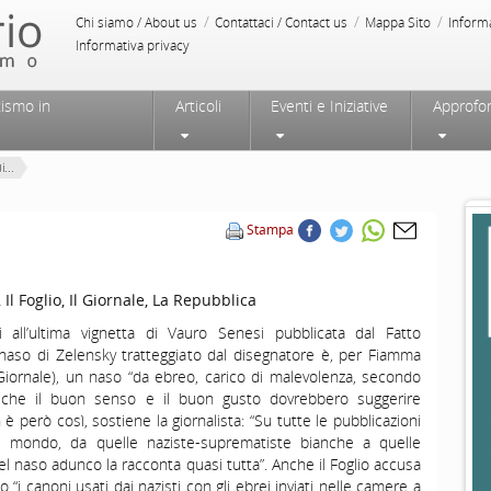
/
/
/
Chi siamo / About us
Contattaci / Contact us
Mappa Sito
Inform
Informativa privacy
tismo in
Articoli
Eventi e Iniziative
Approfo
...
Stampa
Il Foglio, Il Giornale, La Repubblica
i all’ultima vignetta di Vauro Senesi pubblicata dal Fatto
 naso di Zelensky tratteggiato dal disegnatore è, per Fiamma
 Giornale), un naso “da ebreo, carico di malevolenza, secondo
a che il buon senso e il buon gusto dovrebbero suggerire
è però così, sostiene la giornalista: “Su tutte le pubblicazioni
l mondo, da quelle naziste-suprematiste bianche a quelle
el naso adunco la racconta quasi tutta”. Anche il Foglio accusa
“i canoni usati dai nazisti con gli ebrei inviati nelle camere a