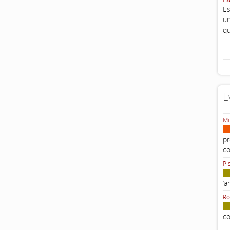
Es
un
qu
E
Mi
pr
c
Pi
‘a
Ro
co