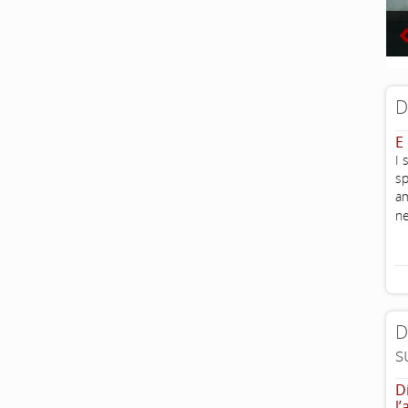
D
E
I 
sp
am
ne
D
s
D
l