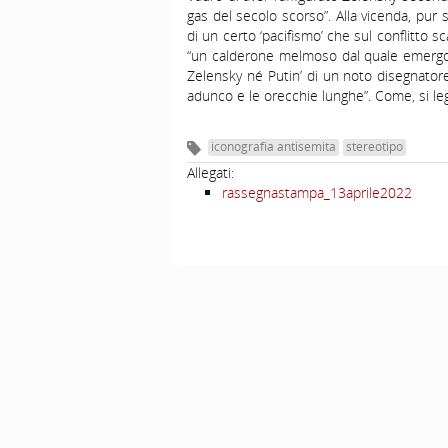
gas del secolo scorso”. Alla vicenda, pur 
di un certo ‘pacifismo’ che sul conflitto 
“un calderone melmoso dal quale emergono
Zelensky né Putin’ di un noto disegnatore,
adunco e le orecchie lunghe”. Come, si leg
iconografia antisemita
stereotipo
Allegati:
rassegnastampa_13aprile2022