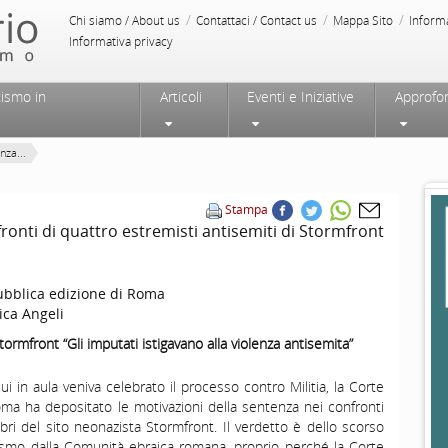
/
/
/
Chi siamo / About us
Contattaci / Contact us
Mappa Sito
Inform
Informativa privacy
tismo in
Articoli
Eventi e Iniziative
Approfo
nza...
Stampa
ronti di quattro estremisti antisemiti di Stormfront
ubblica edizione di Roma
ica Angeli
tormfront “Gli imputati istigavano alla violenza antisemita”
ui in aula veniva celebrato il processo contro Militia, la Corte
oma ha depositato le motivazioni della sentenza nei confronti
bri del sito neonazista Stormfront. Il verdetto è dello scorso
asmo dalla Comunità ebraica romana, proprio perché la Corte