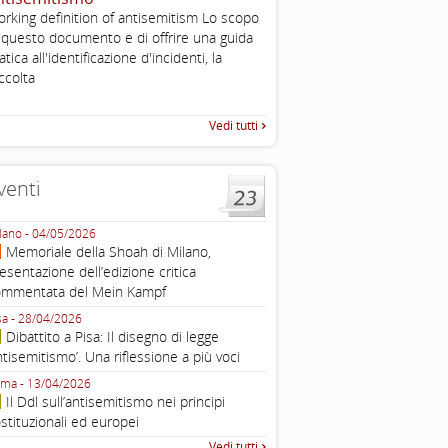
rking definition of antisemitism Lo scopo
The Louis D. Brandeis Cente
 questo documento e di offrire una guida
Defining Anti-Semitism Doc
atica all'identificazione d'incidenti, la
esplicativo dedicato alle dichi
...
ccolta
operative contro
Vedi tutti
venti
lano - 04/05/2026
Roma - 16/03/2026
Memoriale della Shoah di Milano,
Roma, webinar “Il DDL ant
esentazione dell’edizione critica
e ombre
ommentata del Mein Kampf
Fondazione Castagneto Banca 1910
Livorno - 04/03/2026
sa - 28/04/2026
Livorno, conferenza sull’a
Dibattito a Pisa: Il disegno di legge
con Gadi Luzzatto Voghera, di
ntisemitismo’. Una riflessione a più voci
Fondazione CDEC
ma - 13/04/2026
Roma, Via della Dogana Vecchia 2
Il Ddl sull’antisemitismo nei principi
Giustiniani, Sala Zuccari - 03/03/
stituzionali ed europei
Roma, Senato, presentazi
Vedi tutti