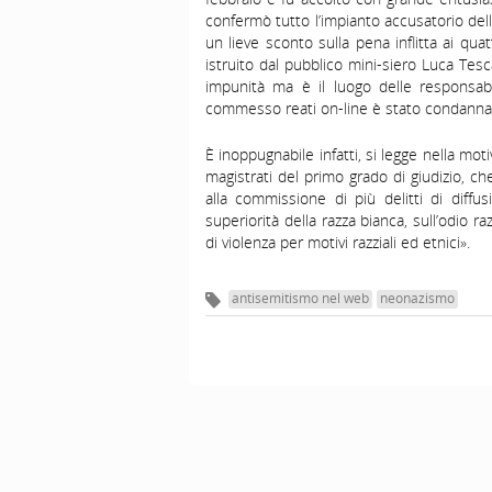
confermò tutto l’impianto accusatorio del
un lieve sconto sulla pena inflitta ai qu
istruito dal pubblico mini-siero Luca Tesca
impunità ma è il luogo delle responsabi
commesso reati on-line è stato condannat
È inoppugnabile infatti, si legge nella mo
magistrati del primo grado di giudizio, c
alla commissione di più delitti di diffu
superiorità della razza bianca, sull’odio 
di violenza per motivi razziali ed etnici».
antisemitismo nel web
neonazismo