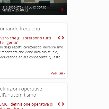
316-2002-072a - MILANO CORSO
VENEZIA, 25 APRILE
omande frequenti
 vero che gli ebrei sono tutti
Da dove arriva l’immagi
telligenti?
dell’ebreo “usuraio” e
“strozzino”?
o degli aspetti caratteristici dell’ebraismo
L’immagine dell’“ebreo u
l’importanza che viene data allo studio,
...
stereotipo molto antico. Esso
l’educazione ed alla conoscenza. Questo
Vedi tutti
efinizioni operative
ull’antisemitismo
UMC , definizione operativa di
The Louis D. Brandeis C
ntisemitismo
definizioni di antisemit