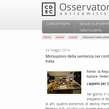
Vai al contenuto principale
Vai al contenuto secondario
L’antisemitismo
Episodi di antisemi
Menu principale
Italia/Incidents
Home
Articoli
Notizie
Motivazioni della sente
29 Maggio 2014
Motivazioni della sentenza nei conf
Italia
Fonte:
la Rep
Autore:
Feder
L’appello per S
Nel giorno in c
d’Appello di R
di altri quattro estremisti di destra, mem
febbraio e fu accolto con grande entusi