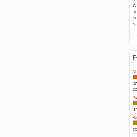
Wo
di
pr
ra
E
Mi
pr
c
Pi
‘a
Ro
co