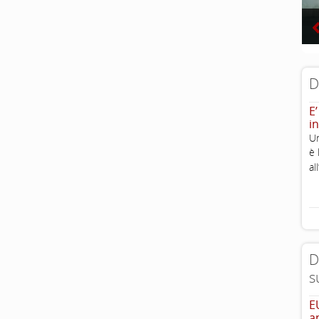
D
E’
in
Un
è 
al
D
s
E
a