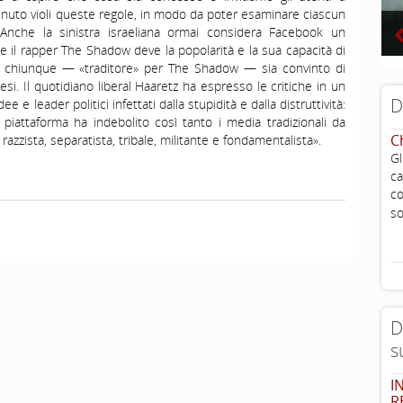
uto violi queste regole, in modo da poter esaminare ciascun
Anche la sinistra israeliana ormai considera Facebook un
he il rapper The Shadow deve la popolarità e la sua capacità di
i o chiunque — «traditore» per The Shadow — sia convinto di
esi. Il quotidiano liberal Haaretz ha espresso le critiche in un
D
e e leader politici infettati dalla stupidità e dalla distruttività:
piattaforma ha indebolito così tanto i media tradizionali da
C
zzista, separatista, tribale, militante e fondamentalista».
G
ca
c
so
D
s
I
R