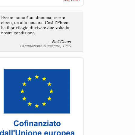
“Rapporto annuale sull’antisem
2025”
Essere uomo è un dramma; essere
ebreo, un altro ancora. Così l’Ebreo
L’antisemitismo non è un
ha il privilegio di vivere due volte la
degli ebrei bensì degli ant
nostra condizione.
—
Emil Cioran
—
Jea
La tentazione di esistere, 1956