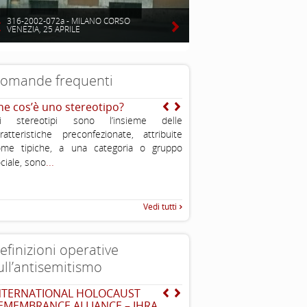
316-2002-072a - MILANO CORSO
VENEZIA, 25 APRILE
omande frequenti
he cos’è uno stereotipo?
E’ vero che gli ebrei sono
intelligenti?
li stereotipi sono l’insieme delle
Uno degli aspetti caratteristi
ratteristiche preconfezionate, attribuite
è l’importanza che viene data 
ome tipiche, a una categoria o gruppo
...
all’educazione ed alla conos
ciale, sono
Vedi tutti
efinizioni operative
ull’antisemitismo
NTERNATIONAL HOLOCAUST
EUMC-Manifestations of
EMEMBRANCE ALLIANCE – IHRA
Antisemitism in the EU 