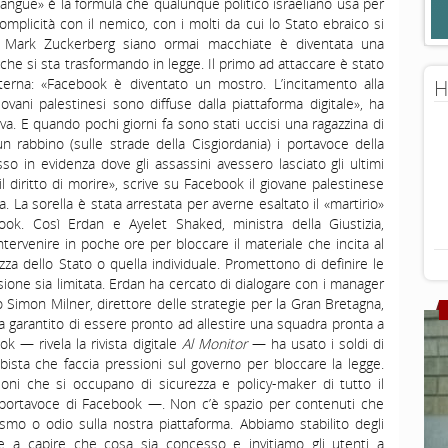
gue» è la formula che qualunque politico israeliano usa per
complicità con il nemico, con i molti da cui lo Stato ebraico si
i Mark Zuckerberg siano ormai macchiate è diventata una
he si sta trasformando in legge. Il primo ad attaccare è stato
nterna: «Facebook è diventato un mostro. L’incitamento alla
H
iovani palestinesi sono diffuse dalla piattaforma digitale», ha
a. E quando pochi giorni fa sono stati uccisi una ragazzina di
un rabbino (sulle strade della Cisgiordania) i portavoce della
o in evidenza dove gli assassini avessero lasciato gli ultimi
l diritto di morire», scrive su Facebook il giovane palestinese
a. La sorella è stata arrestata per averne esaltato il «martirio»
k. Così Erdan e Ayelet Shaked, ministra della Giustizia,
ervenire in poche ore per bloccare il materiale che incita al
ezza dello Stato o quella individuale. Promettono di definire le
ssione sia limitata. Erdan ha cercato di dialogare con i manager
o Simon Milner, direttore delle strategie per la Gran Bretagna,
va garantito di essere pronto ad allestire una squadra pronta a
k — rivela la rivista digitale
Al Monitor
— ha usato i soldi di
ista che faccia pressioni sul governo per bloccare la legge.
oni che si occupano di sicurezza e policy-maker di tutto il
portavoce di Facebook —. Non c’è spazio per contenuti che
smo o odio sulla nostra piattaforma. Abbiamo stabilito degli
e a capire che cosa sia concesso e invitiamo gli utenti a