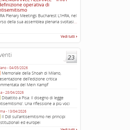
 definizione operativa di
2003
ntisemitismo
Tratto da: EUMC-Manifestati
RA Plenary Meetings Bucharest L’IHRA, nel
Antisemitism in the EU 2002
...
rso della sua assemblea plenaria svoltasi
225-241 2.1.2 DEFINIZIONI,
TEORIE INTRODUZIONE Poic
Vedi tutti
venti
lano - 04/05/2026
Roma - 16/03/2026
Memoriale della Shoah di Milano,
Roma, webinar “Il DDL ant
esentazione dell’edizione critica
e ombre
ommentata del Mein Kampf
Fondazione Castagneto Banca 1910
Livorno - 04/03/2026
sa - 28/04/2026
Livorno, conferenza sull’a
Dibattito a Pisa: Il disegno di legge
con Gadi Luzzatto Voghera, di
ntisemitismo’. Una riflessione a più voci
Fondazione CDEC
ma - 13/04/2026
Roma, Via della Dogana Vecchia 2
Il Ddl sull’antisemitismo nei principi
Giustiniani, Sala Zuccari - 03/03/
stituzionali ed europei
Roma, Senato, presentazi
Vedi tutti