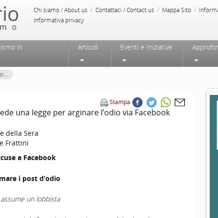
/
/
/
Chi siamo / About us
Contattaci / Contact us
Mappa Sito
Inform
Informativa privacy
tismo in
Articoli
Eventi e Iniziative
Approfo
i...
Stampa
hiede una legge per arginare l’odio via Facebook
e della Sera
e Frattini
accuse a Facebook
mare i post d’odio
rg assume un lobbista