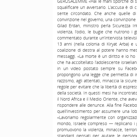
GERUSALEMME «Hai le mani sporche di san
squalificare un avversario. L’accusa è di 
sente circondato. Che anche quelle d
convinzione nel governo, una convinzione c
Gilad Erdan, ministro perla Sicurezza I
violenza, l’odio, le bugie che nutrono i g
commentato durante un’intervista televisiv
13 anni (nella colonia di Kiryat Arba) e 
coalizione di destra al potere hanno mess
messaggi. «La morte è un diritto e io ho i
che ha accoltellato l’adolescente israelian
in un video postato sempre su Faceboo
propongono una legge che permetta di int
razzismo, agli attentati, minaccia la sicur
regole per evitare che la libertà di espre
della società. In questi mesi ha incontrat
il Nord Africa e il Medio Oriente, che ave
rispondere alle denunce. Alla fine Faceboo
quell’investimento per assumere una lobb
«Lavoriamo regolarmente con organizzazi
mondo, Israele compreso — replicano i 
promuovono la violenza, minacce, terrori
standard pensati per aiutare le person