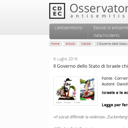
Vai al contenuto principale
Vai al contenuto secondario
L’antisemitismo
Episodi di antisemi
Menu principale
Italia/Incidents
Home
Articoli
Notizie
Il Governo dello Stato d
6 Luglio 2016
Il Governo dello Stato di Israele c
Fonte:
Corrier
Autore:
David
Israele e le 
Legge per fer
«Il social diffonde la violenza». Zuckerbe