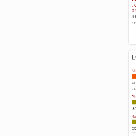
,
a
IH
co
E
Mi
pr
c
Pi
‘a
Ro
co