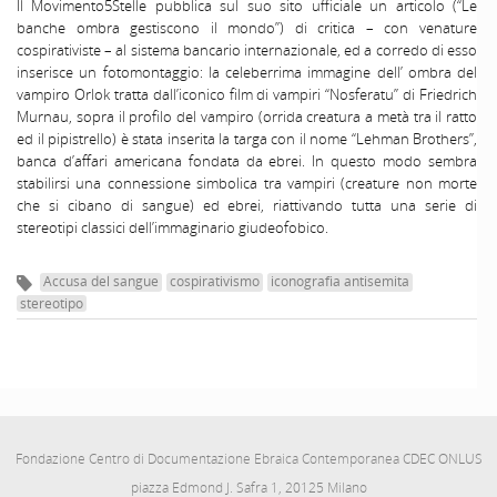
Il Movimento5Stelle pubblica sul suo sito ufficiale un articolo (“Le
banche ombra gestiscono il mondo”) di critica – con venature
cospirativiste – al sistema bancario internazionale, ed a corredo di esso
inserisce un fotomontaggio: la celeberrima immagine dell’ ombra del
vampiro Orlok tratta dall’iconico film di vampiri “Nosferatu” di Friedrich
Murnau, sopra il profilo del vampiro (orrida creatura a metà tra il ratto
ed il pipistrello) è stata inserita la targa con il nome “Lehman Brothers”,
banca d’affari americana fondata da ebrei. In questo modo sembra
stabilirsi una connessione simbolica tra vampiri (creature non morte
che si cibano di sangue) ed ebrei, riattivando tutta una serie di
stereotipi classici dell’immaginario giudeofobico.
Accusa del sangue
cospirativismo
iconografia antisemita
stereotipo
Fondazione Centro di Documentazione Ebraica Contemporanea CDEC ONLUS
piazza Edmond J. Safra 1, 20125 Milano