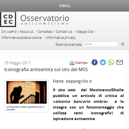
Menu
/
/
/
Chi siamo / About us
Contattaci / Contact us
Mappa Sito
/
Informativa estesa cookie
Informativa privacy
Ricerca Avanzata
25 Maggio 2017
Stampa
Iconografia antisemita sul sito del M5S
Fonte:
beppegrillo.it
Il sito web del Movimento5Stelle
pubblica un articolo di critica al
«
sistema bancario ombra
» e lo
integra con un fotomontaggio che
utilizza temi iconografici di
ispirazione antisemita