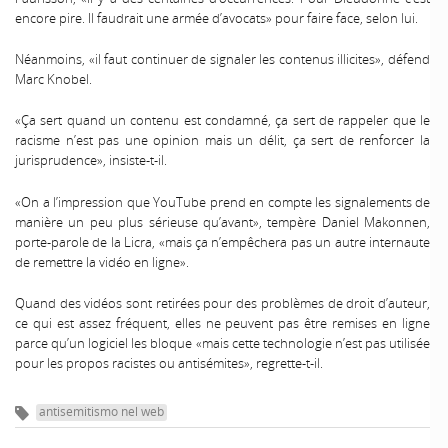
encore pire. Il faudrait une armée d’avocats» pour faire face, selon lui.
Néanmoins, «il faut continuer de signaler les contenus illicites», défend
Marc Knobel.
«Ça sert quand un contenu est condamné, ça sert de rappeler que le
racisme n’est pas une opinion mais un délit, ça sert de renforcer la
jurisprudence», insiste-t-il.
«On a l’impression que YouTube prend en compte les signalements de
manière un peu plus sérieuse qu’avant», tempère Daniel Makonnen,
porte-parole de la Licra, «mais ça n’empêchera pas un autre internaute
de remettre la vidéo en ligne».
Quand des vidéos sont retirées pour des problèmes de droit d’auteur,
ce qui est assez fréquent, elles ne peuvent pas être remises en ligne
parce qu’un logiciel les bloque «mais cette technologie n’est pas utilisée
pour les propos racistes ou antisémites», regrette-t-il.
antisemitismo nel web