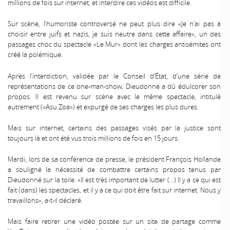
millions de fois sur internet, et interdire ces vidéos est difficile.
Sur scène, l’humoriste controversé ne peut plus dire «Je n’ai pas à
choisir entre juifs et nazis, je suis neutre dans cette affaire», un des
passages choc du spectacle «Le Mur» dont les charges antisémites ont
créé la polémique.
Après l’interdiction, validée par le Conseil d’État, d’une série de
représentations de ce one-man-show, Dieudonné a dû édulcorer son
propos. Il est revenu sur scène avec le même spectacle, intitulé
autrement («Asu Zoa») et expurgé de ses charges les plus dures.
Mais sur internet, certains des passages visés par la justice sont
toujours là et ont été vus trois millions de fois en 15 jours.
Mardi, lors de sa conférence de presse, le président François Hollande
a souligné la nécessité de combattre certains propos tenus par
Dieudonné sur la toile. «Il est très important de lutter (…) Il y a ce qui est
fait (dans) les spectacles, et il y a ce qui doit être fait sur internet. Nous y
travaillons», a-t-il déclaré.
Mais faire retirer une vidéo postée sur un site de partage comme