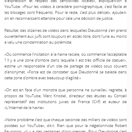
d’expression et respect des sensibilités locales», explique-t-on à
YouTube. «Pour les vidéos à caractère pornographique, c’est facile et
les blocages sont fréquents. Pour le reste, c’est plus délicat», ajoute-t-
on en reconnaissant attendre pour cela une décision de justice.
Résultat: des dizaines de vidéos dans lesquelles Dieudonné s’en prend
ouvertement aux juifs sont toujours en accès libre, dont l’une au moins
a valu une condamnation au polémiste.
«Où commence l’incitation à la haine raciale, où commence l’acceptable
? Il y a une zone d’ombre dans laquelle il est très difficile de statuer»,
estime un responsable d’un site de partage de vidéos sous couvert
d’anonymat. «Force est de constater que Dieudonné se balade dans
cette zone d’ombre avec beaucoup d’agilité.»
«On est en face d’un monstre que personne ne surveille», regrette, à
propos de YouTube, Marc Knobel, directeur des études au Conseil
représentatif des institutions juives de France (Crif) et auteur de
«L’Internet de la haine».
«Notre problème c’est que chaque seconde des milliers de vidéos sont
postées sur YouTube», dit-il. Rien que pour le négationniste Robert
Faurisson, «il y a des centaines d’occurrences. Pour Dieudonné c’est