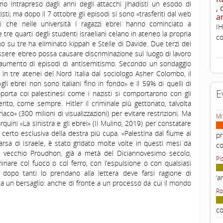
no intrapreso dagli anni degli attacchi jihadisti un esodo di
,
ti; ma dopo il 7 ottobre gli episodi si sono «trasferiti dal web
a
 che nelle università i ragazzi ebrei hanno cominciato a
IH
 tre quarti degli studenti israeliani celano in ateneo la propria
co
uno su tre ha eliminato kippah e Stelle di Davide. Due terzi dei
ssere ebreo possa causare discriminazione sul luogo di lavoro
n aumento di episodi di antisemitismo. Secondo un sondaggio
 in tre atenei del Nord Italia dal sociologo Asher Colombo, il
i ebrei non sono italiani fino in fondo» e il 59% di quelli di
E
mporta coi palestinesi come i nazisti si comportarono con gli
ento, come sempre. Hitler il criminale più gettonato, talvolta
aco» (300 milioni di visualizzazioni) per evitare restrizioni. Ma
Mi
arquini «La sinistra e gli ebrei» (Il Mulino, 2019) per constatare
certo esclusiva della destra più cupa. «Palestina dal fiume al
pr
a di Israele, è stato gridato molte volte in questi mesi da
c
 il vecchio Proudhon, già a metà del Diciannovesimo secolo,
Pi
inare col fuoco o col ferro, con l’espulsione o con qualsiasi
dopo tanti lo prendano alla lettera deve farsi ragione di
‘a
nta un bersaglio: anche di fronte a un processo da cui il mondo
Ro
co