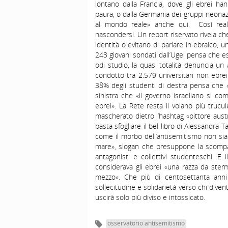
lontano dalla Francia, dove gli ebrei han
paura, o dalla Germania dei gruppi neonazis
al mondo reale» anche qui. Così reali
nascondersi. Un report riservato rivela che
identità o evitano di parlare in ebraico, 
243 giovani sondati dall’Ugei pensa che e
odi studio, la quasi totalità denuncia u
condotto tra 2.579 universitari non ebrei
38% degli studenti di destra pensa che «gl
sinistra che «il governo israeliano si co
ebrei». La Rete resta il volano più trucul
mascherato dietro l’hashtag «pittore austri
basta sfogliare il bel libro di Alessandra T
come il morbo dell’antisemitismo non sia 
mare», slogan che presuppone la scompars
antagonisti e collettivi studenteschi. E
considerava gli ebrei «una razza da sterm
mezzo». Che più di centosettanta anni 
sollecitudine e solidarietà verso chi dive
uscirà solo più diviso e intossicato.
osservatorio antisemitismo