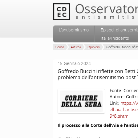
Vai al contenuto principale
Vai al contenuto secondario
L’antisemitismo
Episodi di antisemi
Menu principale
Italia/Incidents
Home
Articoli
Opinioni
Goffredo Buccini rifle
15 Gennaio 2024
Goffredo Buccini riflette con Betti 
problema dell’antisemitismo post 
Fonte:
Corrier
Autore:
Goffr
Link:
https://
ell-aia-l-an
9f8.shtml
Il processo alla Corte dell’Aia e l’ant