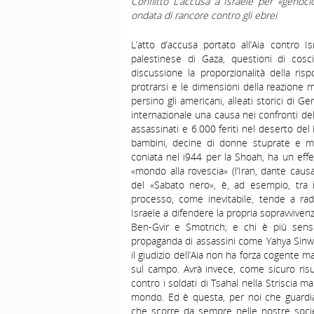
Conflitto L’accusa a Israele per «geno
ondata di rancore contro gli ebrei
L’atto d’accusa portato all’Aia contro I
palestinese di Gaza, questioni di cosc
discussione la proporzionalità della ris
protrarsi e le dimensioni della reazione mil
persino gli americani, alleati storici di 
internazionale una causa nei confronti del
assassinati e 6.000 feriti nel deserto del
bambini, decine di donne stuprate e m
coniata nel i944 per la Shoah, ha un effe
«mondo alla rovescia» (l’Iran, dante causa
del «Sabato nero», è, ad esempio, tra i
processo, come inevitabile, tende a radi
Israele a difendere la propria sopravvivenz
Ben-Gvir e Smotrich; e chi è più sensib
propaganda di assassini come Yahya Sinwa
il giudizio dell’Aia non ha forza cogente m
sul campo. Avrà invece, come sicuro risu
contro i soldati di Tsahal nella Striscia ma
mondo. Ed è questa, per noi che guardiam
che scorre da sempre nelle nostre soci