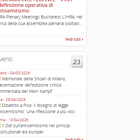
 definizione operativa di
2003
ntisemitismo
Tratto da: EUMC-Manifestati
...
RA Plenary Meetings Bucharest L’IHRA, nel
Antisemitism in the EU 2002
...
rso della sua assemblea plenaria svoltasi
225-241 2.1.2 DEFINIZIONI,
TEORIE INTRODUZIONE Poic
Vedi tutti
venti
lano - 04/05/2026
Roma - 16/03/2026
Memoriale della Shoah di Milano,
Roma, webinar “Il DDL ant
esentazione dell’edizione critica
e ombre
ommentata del Mein Kampf
Fondazione Castagneto Banca 1910
Livorno - 04/03/2026
sa - 28/04/2026
Livorno, conferenza sull’a
Dibattito a Pisa: Il disegno di legge
con Gadi Luzzatto Voghera, di
ntisemitismo’. Una riflessione a più voci
Fondazione CDEC
ma - 13/04/2026
Roma, Via della Dogana Vecchia 2
Il Ddl sull’antisemitismo nei principi
Giustiniani, Sala Zuccari - 03/03/
stituzionali ed europei
Roma, Senato, presentazi
Vedi tutti