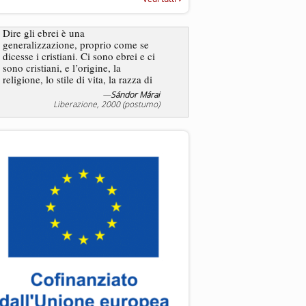
“Rapporto annuale sull’antisem
2025”
Dire gli ebrei è una
generalizzazione, proprio come se
L’antisemitismo non è un
dicesse i cristiani. Ci sono ebrei e ci
degli ebrei bensì degli ant
sono cristiani, e l’origine, la
religione, lo stile di vita, la razza di
sicuro comportano tanti tratti...
—
Sándor Márai
—
Jea
Liberazione, 2000 (postumo)