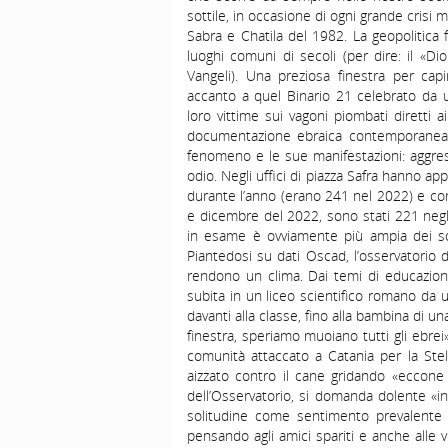
sottile, in occasione di ogni grande crisi m
Sabra e Chatila del 1982. La geopolitica 
luoghi comuni di secoli (per dire: il «Di
Vangeli). Una preziosa finestra per capi
accanto a quel Binario 21 celebrato da u
loro vittime sui vagoni piombati diretti a
documentazione ebraica contemporanea (
fenomeno e le sue manifestazioni: aggressio
odio. Negli uffici di piazza Safra hanno a
durante l’anno (erano 241 nel 2022) e con 
e dicembre del 2022, sono stati 221 negli
in esame è ovviamente più ampia dei soli
Piantedosi su dati Oscad, l’osservatorio d
rendono un clima. Dai temi di educazione c
subita in un liceo scientifico romano da 
davanti alla classe, fino alla bambina di u
finestra, speriamo muoiano tutti gli ebre
comunità attaccato a Catania per la Stel
aizzato contro il cane gridando «eccone 
dell’Osservatorio, si domanda dolente «i
solitudine come sentimento prevalente 
pensando agli amici spariti e anche alle vi