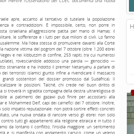
cidio» mentre l’Osservatorio del CDEC documenta una nuova
sraele apre, accanto al tentativo di tutelare la popolazione
ienza e contraddizioni. È impossibile, certo, non porre in
H
posta israeliana all’aggressione patita per mano di Hamas: il
itare, le sofferenze e i lutti per due milioni di civili. Lo fanno
Gerusalemme. Ma l’idea stessa di promuovere davanti alla Corte
la nazione vittima del pogrom del 7 ottobre (oltre 1.200 ebrei
 Negev e nei kibbutzim di confine, 253 rapiti, tra cui numerosi
utilate), rovesciandole addosso una parola — genocidio —
tto straniante e ha indotto il premier Netanyahu a parlare di
 dei terroristi islamici giunto infine a rivendicare il massacro
 grandi sostenitori del dossier promosso dal Sudafrica). Il
calizzare le posizioni. Talché, chi crede nel buon diritto di
a si troverà in sgradita compagna della destra ultrareligiosa di
ile ai patimenti dei gazawi può finire per accostarsi alla
r e Mohammed Deif, capi dei carnefici del 7 ottobre. Inoltre,
a solo impatto reputazionale: non potrà sortire effetti concreti
ltato, una nuova ondata di rancore verso gli ebrei: non solo
 contro tutti gli appartenenti alla religione ebraica e in tutto il
o da lontano il conflitto, l’insidia maggiore: un sentimento
età e si manifesta con andamento carsico, come un veleno