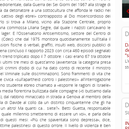
ediorientale, dalla Guerra dei Sei Giorni del 1967 alla strage di
fa da detonatore a una sottocultura che affonda le radici nei
o cattivo degli ebrei» contrapposto al Dio misericordioso dei
rlo si trova a Milano, vicino alla Stazione Centrale, proprio
na commossa Liliana Segre, dal quale i nazisti caricavano le
D
i lager. E l’Osservatorio Antisemitismo, settore del Centro di
Cdec) che dal 1975 monitora quotidianamente sull’Italia il
D
ni fisiche o verbali, graffiti, insulti web, discorsi pubblici di
d
ppena concluso il rapporto 2023 con circa 460 episodi segnalati
“
trend triplicato dopo il 7 ottobre: i casi erano 67 tra ottobre
L
 ultimi tre mesi di quest’anno (avvertenza: la categoria presa
st
 crimini d’odio di cui ha dato conto di recente il ministro
el Viminale sulle discriminazioni). Sono frammenti di vita che
ivica «sull’apartheid contro i palestinesi» all’interrogazione
uno studente ebreo chiamato a «esporre le ragioni di Israele»
na media fiorentina bullizzata dalle compagne («ti buttiamo dalla
i»); dal rabbino minacciato in strada a Genova al membro della
la di Davide al collo da un distinto cinquantenne che gli ha
D
un altro! Ma quanti ca… siete?». Betti Guetta, responsabile
s
n quale millennio smetteremo di essere un voi», e parla della
di questi mesi: «Più che spaventata sono depressa», dice,
I
ttime palestinesi di questo orrore. II livello di violenza è ben
R