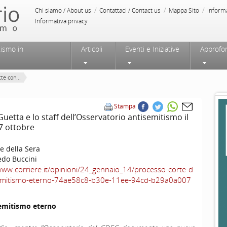
/
/
/
Chi siamo / About us
Contattaci / Contact us
Mappa Sito
Inform
Informativa privacy
tismo in
Articoli
Eventi e Iniziative
Approfo
tte con...
Stampa
Guetta e lo staff dell’Osservatorio antisemitismo il
7 ottobre
e della Sera
edo Buccini
www.corriere.it/opinioni/24_gennaio_14/processo-corte-d
tisemitismo-eterno-74ae58c8-b30e-11ee-94cd-b29a0a007
isemitismo eterno