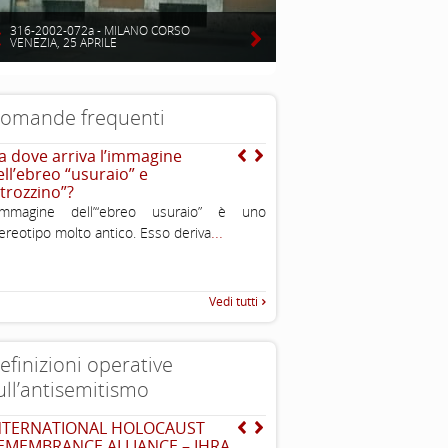
316-2002-072a - MILANO CORSO
VENEZIA, 25 APRILE
omande frequenti
a dove arriva l’immagine
E la storia del naso adu
ell’ebreo “usuraio” e
strozzino”?
’immagine dell’“ebreo usuraio” è uno
...
ereotipo molto antico. Esso deriva
Vedi tutti
efinizioni operative
ull’antisemitismo
NTERNATIONAL HOLOCAUST
EUMC-Manifestations of
EMEMBRANCE ALLIANCE – IHRA
Antisemitism in the EU 