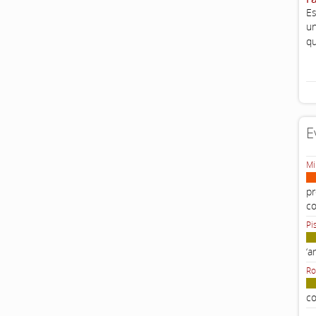
Es
un
qu
E
Mi
pr
c
Pi
‘a
Ro
co