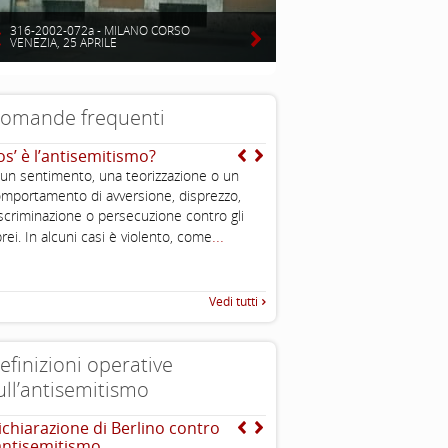
316-2002-072a - MILANO CORSO
VENEZIA, 25 APRILE
omande frequenti
os’ è l’antisemitismo?
Ma allora dire ebreo n
dire israeliano?
 un sentimento, una teorizzazione o un
No, la parola “ebreo” indica u
mportamento di avversione, disprezzo,
religiosa , mentre “israeliano
scriminazione o persecuzione contro gli
nazionale. Esse non sono sin
...
rei. In alcuni casi è violento, come
...
vanno
Vedi tutti
efinizioni operative
ull’antisemitismo
ichiarazione di Berlino contro
EUMC-Manifestations of
’antisemitismo
Antisemitism in the EU 