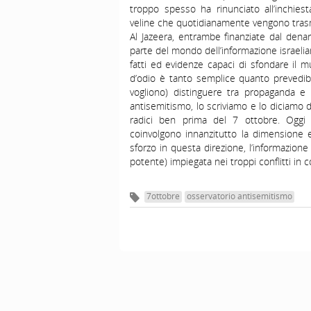
troppo spesso ha rinunciato all’inchiest
veline che quotidianamente vengono trasm
Al Jazeera, entrambe finanziate dal dena
parte del mondo dell’informazione israelia
fatti ed evidenze capaci di sfondare il mu
d’odio è tanto semplice quanto prevedi
vogliono) distinguere tra propaganda e
antisemitismo, lo scriviamo e lo diciamo
radici ben prima del 7 ottobre. Oggi 
coinvolgono innanzitutto la dimensione 
sforzo in questa direzione, l’informazione
potente) impiegata nei troppi conflitti in c
7ottobre
osservatorio antisemitismo