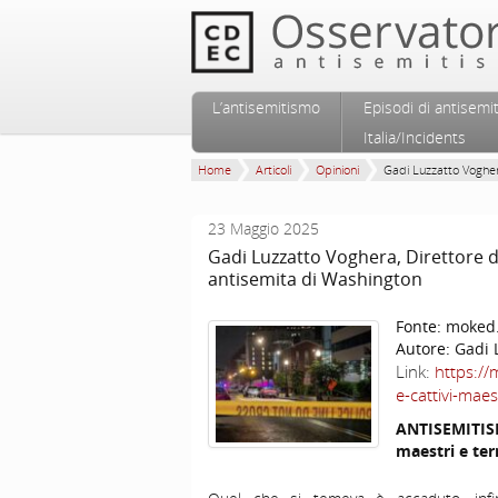
Vai al contenuto principale
Vai al contenuto secondario
L’antisemitismo
Episodi di antisemi
Menu principale
Italia/Incidents
Home
Articoli
Opinioni
Gadi Luzzatto Voghera
23 Maggio 2025
Gadi Luzzatto Voghera, Direttore 
antisemita di Washington
Fonte:
moked.
Autore:
Gadi 
Link:
https://
e-cattivi-maes
ANTISEMITIS
maestri e ter