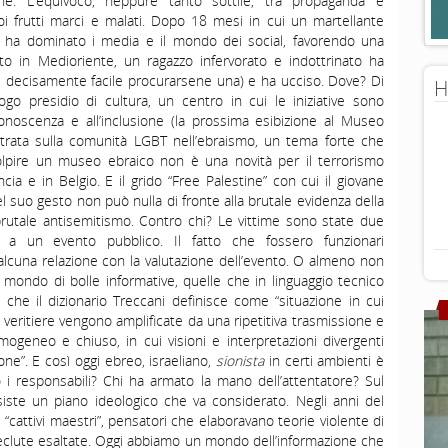
e. L’equivoco, neppure tanto sottile, tra propaganda e
uoi frutti marci e malati. Dopo 18 mesi in cui un martellante
te ha dominato i media e il mondo dei social, favorendo una
itto in Medioriente, un ragazzo infervorato e indottrinato ha
 decisamente facile procurarsene una) e ha ucciso. Dove? Di
H
o presidio di cultura, un centro in cui le iniziative sono
 conoscenza e all’inclusione (la prossima esibizione al Museo
ntrata sulla comunità LGBT nell’ebraismo, un tema forte che
Colpire un museo ebraico non è una novità per il terrorismo
ia e in Belgio. E il grido “Free Palestine” con cui il giovane
el suo gesto non può nulla di fronte alla brutale evidenza della
di brutale antisemitismo. Contro chi? Le vittime sono state due
no a un evento pubblico. Il fatto che fossero funzionari
alcuna relazione con la valutazione dell’evento. O almeno non
 mondo di bolle informative, quelle che in linguaggio tecnico
e il dizionario Treccani definisce come “situazione in cui
veritiere vengono amplificate da una ripetitiva trasmissione e
mogeneo e chiuso, in cui visioni e interpretazioni divergenti
ne”. E così oggi ebreo, israeliano,
sionista
in certi ambienti è
i responsabili? Chi ha armato la mano dell’attentatore? Sul
esiste un piano ideologico che va considerato. Negli anni del
di “cattivi maestri”, pensatori che elaboravano teorie violente di
 reclute esaltate. Oggi abbiamo un mondo dell’informazione che