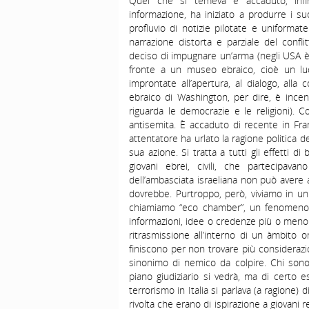
Quel che si temeva è accaduto, infin
informazione, ha iniziato a produrre i s
profluvio di notizie pilotate e uniforma
narrazione distorta e parziale del confl
deciso di impugnare un’arma (negli USA è
fronte a un museo ebraico, cioè un luog
improntate all’apertura, al dialogo, alla
ebraico di Washington, per dire, è ince
riguarda le democrazie e le religioni). 
antisemita. È accaduto di recente in Franc
attentatore ha urlato la ragione politica d
sua azione. Si tratta a tutti gli effetti 
giovani ebrei, civili, che partecipava
dell’ambasciata israeliana non può avere 
dovrebbe. Purtroppo, però, viviamo in un
chiamiamo “eco chamber”, un fenomeno ch
informazioni, idee o credenze più o meno 
ritrasmissione all’interno di un àmbito o
finiscono per non trovare più considerazio
sinonimo di nemico da colpire. Chi sono 
piano giudiziario si vedrà, ma di certo 
terrorismo in Italia si parlava (a ragione) 
rivolta che erano di ispirazione a giovani