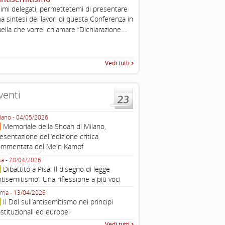
2003
imi delegati, permettetemi di presentare
Tratto da: EUMC-Manifestati
a sintesi dei lavori di questa Conferenza in
Antisemitism in the EU 2002
...
ella che vorrei chiamare “Dichiarazione
225-241 2.1.2 DEFINIZIONI,
TEORIE INTRODUZIONE Poic
Vedi tutti
venti
lano - 04/05/2026
Roma - 16/03/2026
Memoriale della Shoah di Milano,
Roma, webinar “Il DDL ant
esentazione dell’edizione critica
e ombre
ommentata del Mein Kampf
Fondazione Castagneto Banca 1910
Livorno - 04/03/2026
sa - 28/04/2026
Livorno, conferenza sull’a
Dibattito a Pisa: Il disegno di legge
con Gadi Luzzatto Voghera, di
ntisemitismo’. Una riflessione a più voci
Fondazione CDEC
ma - 13/04/2026
Roma, Via della Dogana Vecchia 2
Il Ddl sull’antisemitismo nei principi
Giustiniani, Sala Zuccari - 03/03/
stituzionali ed europei
Roma, Senato, presentazi
Vedi tutti