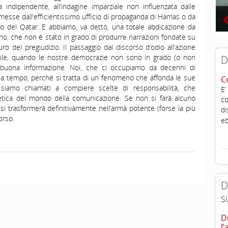
a indipendente, all’indagine imparziale non influenzata dalle
esse dall’efficientissimo ufficio di propaganda di Hamas o da
ro del Qatar. E abbiamo, va detto, una totale abdicazione da
no, che non è stato in grado di produrre narrazioni fondate su
ro del pregiudizio. Il passaggio dal discorso d’odio all’azione
bile, quando le nostre democrazie non sono in grado (o non
D
 buona informazione. Noi, che ci occupiamo da decenni di
 da tempo, perché si tratta di un fenomeno che affonda le sue
C
siamo chiamati a compiere scelte di responsabilità, che
E’
etica del mondo della comunicazione. Se non si farà alcuno
co
 si trasformerà definitivamente nell’arma potente (forse la più
di
orso.
eb
D
s
D
l