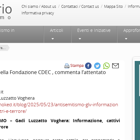
/
/
/
Chi siamo / About us
Contattaci / Contact us
Mappa Sito
Inform
Informativa privacy
tismo in
Articoli
Eventi e Iniziative
Approfo
,...
Stampa
della Fondazione CDEC , commenta l’attentato
it
Luzzatto Voghera
moked.it/blog/2025/05/23/antisemitismo-glv-informazion
tri-e-terrore/
MO – Gadi Luzzatto Voghera: Informazione, cattivi
rore