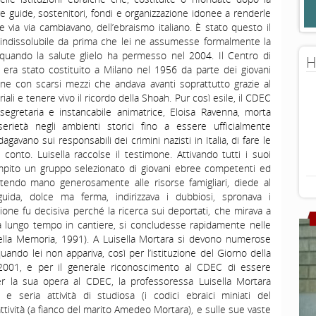
e guide, sostenitori, fondi e organizzazione idonee a renderle
via via cambiavano, dell’ebraismo italiano. È stato questo il
 indissolubile da prima che lei ne assumesse formalmente la
quando la salute glielo ha permesso nel 2004. Il Centro di
H
ra stato costituito a Milano nel 1956 da parte dei giovani
ne con scarsi mezzi che andava avanti soprattutto grazie al
ali e tenere vivo il ricordo della Shoah. Pur così esile, il CDEC
segretaria e instancabile animatrice, Eloisa Ravenna, morta
rietà negli ambienti storici fino a essere ufficialmente
gavano sui responsabili dei crimini nazisti in Italia, di fare le
conto. Luisella raccolse il testimone. Attivando tutti i suoi
mpito un gruppo selezionato di giovani ebree competenti ed
tendo mano generosamente alle risorse famigliari, diede al
ida, dolce ma ferma, indirizzava i dubbiosi, spronava i
ezione fu decisiva perché la ricerca sui deportati, che mirava a
a lungo tempo in cantiere, si concludesse rapidamente nelle
o della Memoria, 1991). A Luisella Mortara si devono numerose
he quando lei non appariva, così per l’istituzione del Giorno della
001, e per il generale riconoscimento al CDEC di essere
Per la sua opera al CDEC, la professoressa Luisella Mortara
 seria attività di studiosa (i codici ebraici miniati del
attività (a fianco del marito Amedeo Mortara), e sulle sue vaste