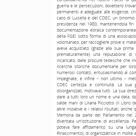
guerra e le persecuzioni, dovettero trovar
permanenti e adeguate alle esigenze, che 
caso di Luisella e del CDEC, un binomio
presidenza nel 1980, mantenendola fin 
documentazione ebraica contemporanea e
della FGEI sotto forma di una associazio
volontariato, per raccogliere prove e materi
aveva acquistato (grazie alla sua prima 
prematuramente) una reputazione di se
incaricato, dalle procure tedesche che inda
ricerche storiche documentarie per loro 
numerosi contatti, entusiasmando al co
impegnate, e infine – non ultimo – met
CDEC certezza e continuità. La sua gu
disorganizzati, motivava tutti. La sua dir
dare a tutti loro un nome e una data, d
salde mani di Liliana Picciotto (Il Libr
altre iniziative e i relativi risultati, anc
Memoria da parte del Parlamento nel 2
diventata un’istituzione di eccellenza. 
poteva fare affidamento su una lunga e
Rinascimento), di organizzatrice in molte 