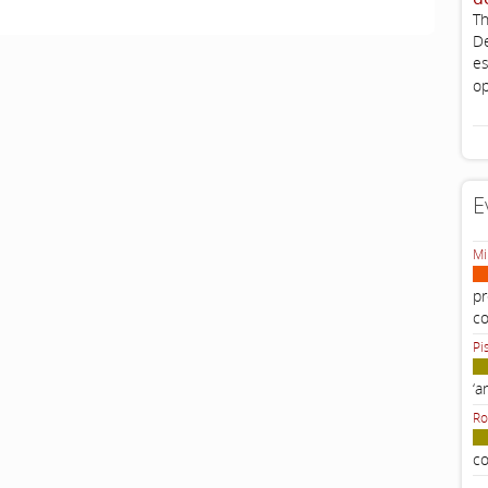
Th
De
es
op
E
Mi
pr
c
Pi
‘a
Ro
co