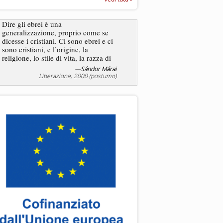
“Rapporto annuale sull’antisem
2025”
Dire gli ebrei è una
Essere uomo è un dramma
generalizzazione, proprio come se
ebreo, un altro ancora. Co
dicesse i cristiani. Ci sono ebrei e ci
ha il privilegio di vivere d
sono cristiani, e l’origine, la
nostra condizione.
religione, lo stile di vita, la razza di
sicuro comportano tanti tratti...
—
Sándor Márai
Liberazione, 2000 (postumo)
La tentazione di e