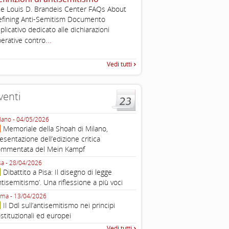
e Louis D. Brandeis Center FAQs About
Esimi delegati, permettetemi
fining Anti-Semitism Documento
una sintesi dei lavori di ques
plicativo dedicato alle dichiarazioni
quella che vorrei chiamare “D
...
erative contro
Vedi tutti
venti
lano - 04/05/2026
Roma - 16/03/2026
Memoriale della Shoah di Milano,
Roma, webinar “Il DDL ant
esentazione dell’edizione critica
e ombre
ommentata del Mein Kampf
Fondazione Castagneto Banca 1910
Livorno - 04/03/2026
sa - 28/04/2026
Livorno, conferenza sull’a
Dibattito a Pisa: Il disegno di legge
con Gadi Luzzatto Voghera, di
ntisemitismo’. Una riflessione a più voci
Fondazione CDEC
ma - 13/04/2026
Roma, Via della Dogana Vecchia 2
Il Ddl sull’antisemitismo nei principi
Giustiniani, Sala Zuccari - 03/03/
stituzionali ed europei
Roma, Senato, presentazi
Vedi tutti