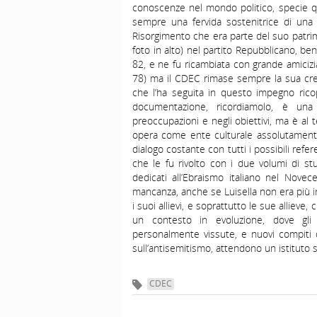
conoscenze nel mondo politico, specie que
sempre una fervida sostenitrice di una vis
Risorgimento che era parte del suo patrimo
foto in alto) nel partito Repubblicano, be
82, e ne fu ricambiata con grande amicizi
78) ma il CDEC rimase sempre la sua creatur
che l’ha seguita in questo impegno ricop
documentazione, ricordiamolo, è una 
preoccupazioni e negli obiettivi, ma è al 
opera come ente culturale assolutamente 
dialogo costante con tutti i possibili refer
che le fu rivolto con i due volumi di st
dedicati all’Ebraismo italiano nel Nove
mancanza, anche se Luisella non era più in
i suoi allievi, e soprattutto le sue allieve
un contesto in evoluzione, dove gli
personalmente vissute, e nuovi compiti di
sull’antisemitismo, attendono un istituto
CDEC