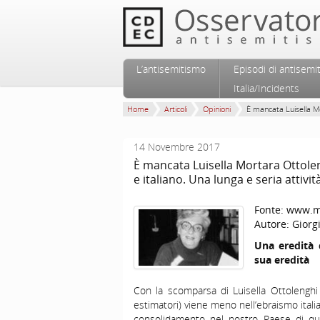
Vai al contenuto principale
Vai al contenuto secondario
L’antisemitismo
Episodi di antisemi
Menu principale
Italia/Incidents
Home
Articoli
Opinioni
È mancata Luisella Mo
14 Novembre 2017
È mancata Luisella Mortara Ottole
e italiano. Una lunga e seria attivit
Fonte:
www.mo
Autore:
Giorg
Una eredità 
sua eredità
Con la scomparsa di Luisella Ottolenghi 
estimatori) viene meno nell’ebraismo ital
consolidamento nel nostro Paese di quel