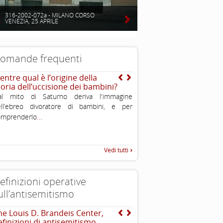
316-2002-072a - MILANO CORSO
VENEZIA, 25 APRILE
omande frequenti
entre qual è l’origine della
E quella dell’ “avido ebr
eoria dell’uccisione dei bambini?
I sovrani feudali in quella st
al mito di Saturno deriva l'immagine
spesso utilizzavano gli ebrei
ell’ebreo divoratore di bambini, e per
amministrativi che rastrellava
...
omprenderlo
..
necessario con tassazioni e
Vedi tutti
efinizioni operative
ull’antisemitismo
he Louis D. Brandeis Center,
Dichiarazione di Berlino
efinizioni di antisemitismo
l’antisemitismo