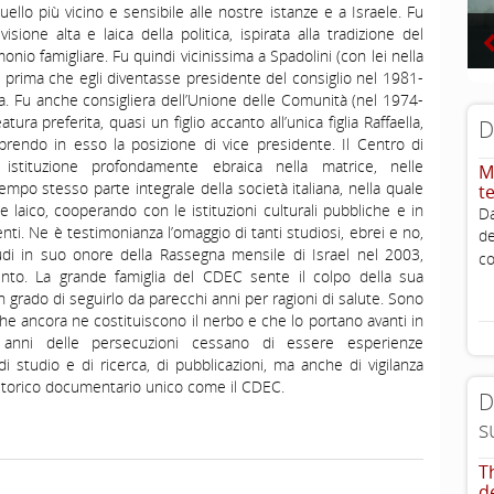
llo più vicino e sensibile alle nostre istanze e a Israele. Fu
ione alta e laica della politica, ispirata alla tradizione del
nio famigliare. Fu quindi vicinissima a Spadolini (con lei nella
n prima che egli diventasse presidente del consiglio nel 1981-
a. Fu anche consigliera dell’Unione delle Comunità (nel 1974-
a preferita, quasi un figlio accanto all’unica figlia Raffaella,
D
rendo in esso la posizione di vice presidente. Il Centro di
istituzione profondamente ebraica nella matrice, nelle
M
tempo stesso parte integrale della società italiana, nella quale
t
laico, cooperando con le istituzioni culturali pubbliche e in
D
enti. Ne è testimonianza l’omaggio di tanti studiosi, ebrei e no,
d
udi in suo onore della Rassegna mensile di Israel nel 2003,
c
cento. La grande famiglia del CDEC sente il colpo della sua
 grado di seguirlo da parecchi anni per ragioni di salute. Sono
, che ancora ne costituiscono il nerbo e che lo portano avanti in
 anni delle persecuzioni cessano di essere esperienze
 studio e di ricerca, di pubblicazioni, ma anche di vigilanza
 storico documentario unico come il CDEC.
D
s
T
d