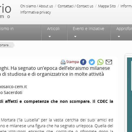
/
/
/
Chi siamo / About us
Contattaci / Contact us
Mappa Sito
Inform
Informativa privacy
tismo in
Articoli
Eventi e Iniziative
Approfo
rtara...
Stampa
nghi. Ha segnato un’epoca dell’ebraismo milanese
à di studiosa e di organizzatrice in molte attività
saico-cem.it
io Sacerdoti
di affetti e competenze che non scompare. Il CDEC la
Mortara (“la Luisella” per la vasta cerchia dei suoi amici ed
iano e milanese una figura che ha segnato un’epoca. Quella del
le istituzioni ebraiche che, costituite o rifondate dopo la