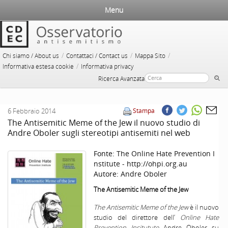
Menu
/
/
/
Chi siamo / About us
Contattaci / Contact us
Mappa Sito
/
Informativa estesa cookie
Informativa privacy
Ricerca Avanzata
6 Febbraio 2014
Stampa
The Antisemitic Meme of the Jew il nuovo studio di
Andre Oboler sugli stereotipi antisemiti nel web
Fonte:
The Online Hate Prevention I
nstitute - http://ohpi.org.au
Autore:
Andre Oboler
The Antisemitic Meme of the Jew
The Antisemitic Meme of the Jew
è il nuovo
studio del direttore dell’
Online Hate
Prevention Insitutute
Andre Oboler su