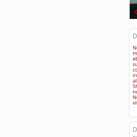
D
N
m
e
s
c
i
a
S
n
N
vi
D