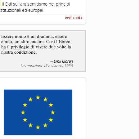
Roma, Via della Dogana Vecchia 2
Il Ddl sull’antisemitismo nei principi
Giustiniani, Sala Zuccari - 03/03/
stituzionali ed europei
Roma, Senato, presentazi
Vedi tutti
“Rapporto annuale sull’antisem
2025”
Dire gli ebrei è una
Essere uomo è un dramma; essere
generalizzazione, proprio
ebreo, un altro ancora. Così l’Ebreo
dicesse i cristiani. Ci sono
ha il privilegio di vivere due volte la
sono cristiani, e l’origine, 
nostra condizione.
religione, lo stile di vita, 
sicuro comportano tanti trat
—
Emil Cioran
—
S
La tentazione di esistere, 1956
Liberazione, 20