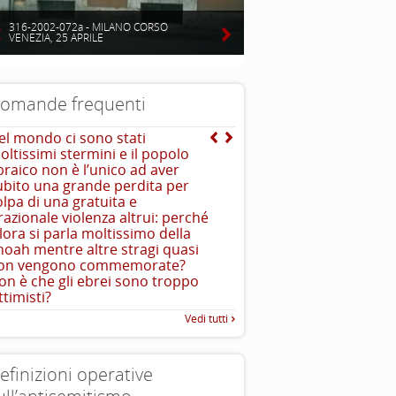
316-2002-072a - MILANO CORSO
VENEZIA, 25 APRILE
omande frequenti
el mondo ci sono stati
Da dove arriva l’immagi
oltissimi stermini e il popolo
dell’ebreo “usuraio” e
braico non è l’unico ad aver
“strozzino”?
ubito una grande perdita per
L’immagine dell’“ebreo u
olpa di una gratuita e
stereotipo molto antico. Esso
rrazionale violenza altrui: perché
llora si parla moltissimo della
hoah mentre altre stragi quasi
on vengono commemorate?
on è che gli ebrei sono troppo
ttimisti?
Vedi tutti
efinizioni operative