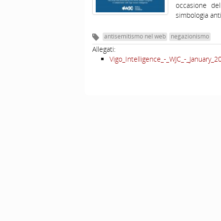
occasione del
simbologia ant
antisemitismo nel web
negazionismo
Allegati:
Vigo_Intelligence_-_WJC_-_January_2