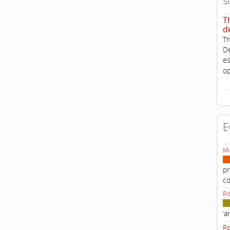
s
T
d
Th
De
es
op
E
Mi
pr
c
Pi
‘a
Ro