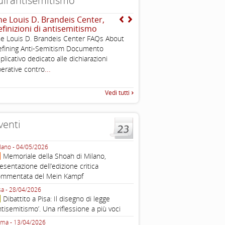
ull’antisemitismo
he Louis D. Brandeis Center,
EUMC , definizione opera
efinizioni di antisemitismo
antisemitismo
e Louis D. Brandeis Center FAQs About
Working definition of antise
fining Anti-Semitism Documento
di questo documento e di off
plicativo dedicato alle dichiarazioni
pratica all'identificazione d'inc
...
raccolta
erative contro
Vedi tutti
venti
lano - 04/05/2026
Roma - 16/03/2026
Memoriale della Shoah di Milano,
Roma, webinar “Il DDL ant
esentazione dell’edizione critica
e ombre
ommentata del Mein Kampf
Fondazione Castagneto Banca 1910
Livorno - 04/03/2026
sa - 28/04/2026
Livorno, conferenza sull’a
Dibattito a Pisa: Il disegno di legge
con Gadi Luzzatto Voghera, di
ntisemitismo’. Una riflessione a più voci
Fondazione CDEC
ma - 13/04/2026