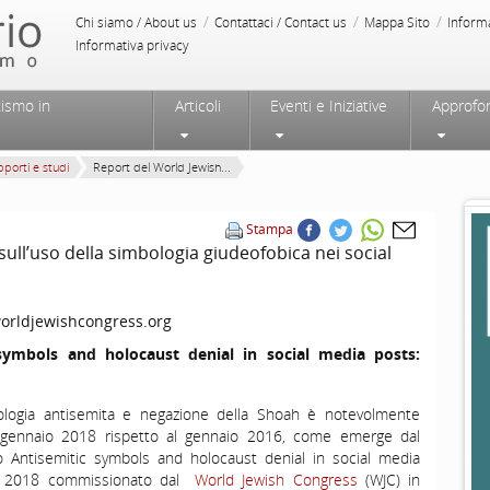
/
/
/
Chi siamo / About us
Contattaci / Contact us
Mappa Sito
Inform
Informativa privacy
tismo in
Articoli
Eventi e Iniziative
Approfo
porti e studi
Report del World Jewish...
Stampa
ull’uso della simbologia giudeofobica nei social
rldjewishcongress.org
symbols and holocaust denial in social media posts:
ologia antisemita e negazione della Shoah è notevolmente
 gennaio 2018 rispetto al gennaio 2016, come emerge dal
o Antisemitic symbols and holocaust denial in social media
ry 2018 commissionato dal
World Jewish Congress
(WJC) in