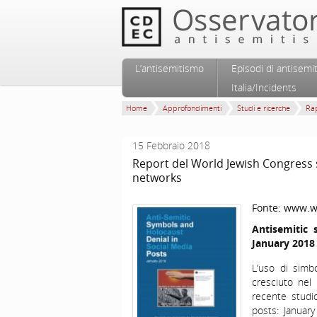
Vai al contenuto principale
Vai al contenuto secondario
L’antisemitismo
Episodi di antisemi
Menu principale
Italia/Incidents
Home
Approfondimenti
Studi e ricerche
Rap
15 Febbraio 2018
Report del World Jewish Congress s
networks
Fonte:
www.wo
Antisemitic 
January 2018
L’uso di simb
cresciuto nel
recente studi
posts: Janua