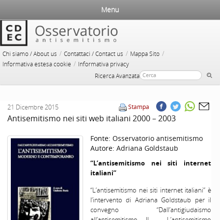
Menu
/
/
/
Chi siamo / About us
Contattaci / Contact us
Mappa Sito
/
Informativa estesa cookie
Informativa privacy
Ricerca Avanzata
21 Dicembre 2015
Stampa
Antisemitismo nei siti web italiani 2000 – 2003
Fonte:
Osservatorio antisemitismo
Autore:
Adriana Goldstaub
“L’antisemitismo nei siti internet
italiani”
“L’antisemitismo nei siti internet italiani” è
l’intervento di Adriana Goldstaub per il
convegno “Dall’antigiudaismo
all’antisemitismo II . L’antisemitismo