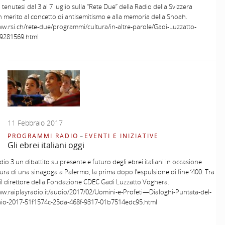
, tenutesi dal 3 al 7 luglio sulla “Rete Due” della Radio della Svizzera
 in merito al concetto di antisemitismo e alla memoria della Shoah.
ww.rsi.ch/rete-due/programmi/cultura/in-altre-parole/Gadi-Luzzatto-
9281569.html
11 Febbraio 2017
PROGRAMMI RADIO
–
EVENTI E INIZIATIVE
Gli ebrei italiani oggi
dio 3 un dibattito su presente e futuro degli ebrei italiani in occasione
tura di una sinagoga a Palermo, la prima dopo l’espulsione di fine ‘400. Tra
i, il direttore della Fondazione CDEC Gadi Luzzatto Voghera.
ww.raiplayradio.it/audio/2017/02/Uomini-e-Profeti—Dialoghi-Puntata-del-
aio-2017-51f1574c-25da-468f-9317-01b7514edc95.html