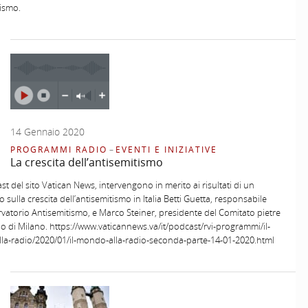
ismo.
14 Gennaio 2020
PROGRAMMI RADIO
–
EVENTI E INIZIATIVE
La crescita dell’antisemitismo
st del sito Vatican News, intervengono in merito ai risultati di un
 sulla crescita dell’antisemitismo in Italia Betti Guetta, responsabile
rvatorio Antisemitismo, e Marco Steiner, presidente del Comitato pietre
o di Milano. https://www.vaticannews.va/it/podcast/rvi-programmi/il-
la-radio/2020/01/il-mondo-alla-radio-seconda-parte-14-01-2020.html