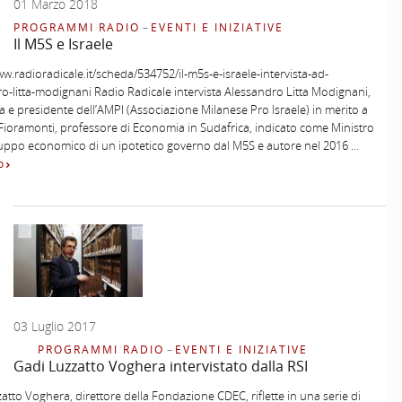
01 Marzo 2018
PROGRAMMI RADIO
–
EVENTI E INIZIATIVE
Il M5S e Israele
ww.radioradicale.it/scheda/534752/il-m5s-e-israele-intervista-ad-
o-litta-modignani Radio Radicale intervista Alessandro Litta Modignani,
ta e presidente dell’AMPI (Associazione Milanese Pro Israele) in merito a
ioramonti, professore di Economia in Sudafrica, indicato come Ministro
luppo economico di un ipotetico governo dal M5S e autore nel 2016 …
to
03 Luglio 2017
PROGRAMMI RADIO
–
EVENTI E INIZIATIVE
Gadi Luzzatto Voghera intervistato dalla RSI
atto Voghera, direttore della Fondazione CDEC, riflette in una serie di