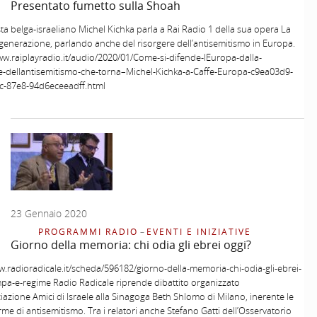
Presentato fumetto sulla Shoah
ista belga-israeliano Michel Kichka parla a Rai Radio 1 della sua opera La
enerazione, parlando anche del risorgere dell’antisemitismo in Europa.
ww.raiplayradio.it/audio/2020/01/Come-si-difende-lEuropa-dalla-
e-dellantisemitismo-che-torna–Michel-Kichka-a-Caffe-Europa-c9ea03d9-
c-87e8-94d6eceeadff.html
23 Gennaio 2020
PROGRAMMI RADIO
–
EVENTI E INIZIATIVE
Giorno della memoria: chi odia gli ebrei oggi?
w.radioradicale.it/scheda/596182/giorno-della-memoria-chi-odia-gli-ebrei-
pa-e-regime Radio Radicale riprende dibattito organizzato
ciazione Amici di Israele alla Sinagoga Beth Shlomo di Milano, inerente le
me di antisemitismo. Tra i relatori anche Stefano Gatti dell’Osservatorio