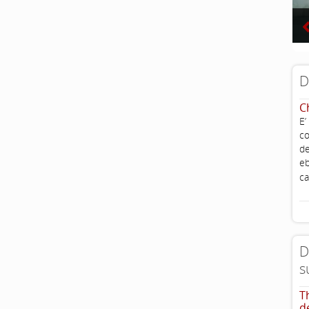
D
C
E’
co
de
eb
ca
D
s
T
d