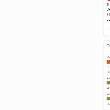
Th
De
es
op
E
Mi
pr
c
Pi
‘a
Ro
co