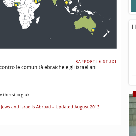
H
RAPPORTI E STUDI
contro le comunità ebraiche e gli israeliani
.thecst.org.uk
t Jews and Israelis Abroad – Updated August 2013