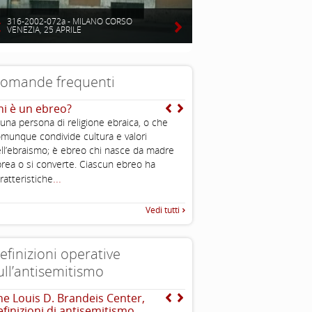
316-2002-072a - MILANO CORSO
VENEZIA, 25 APRILE
omande frequenti
hi è un ebreo?
E quella dell’ “avido ebr
 una persona di religione ebraica, o che
I sovrani feudali in quella st
munque condivide cultura e valori
spesso utilizzavano gli ebrei
ll’ebraismo; è ebreo chi nasce da madre
amministrativi che rastrellava
..
rea o si converte. Ciascun ebreo ha
necessario con tassazioni e
...
ratteristiche
Vedi tutti
efinizioni operative
ull’antisemitismo
he Louis D. Brandeis Center,
Dichiarazione di Berlino
efinizioni di antisemitismo
l’antisemitismo