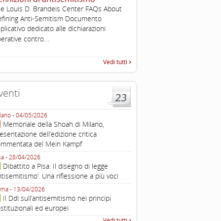
e Louis D. Brandeis Center FAQs About
Esimi delegati, permettetemi
fining Anti-Semitism Documento
una sintesi dei lavori di ques
plicativo dedicato alle dichiarazioni
quella che vorrei chiamare “D
...
erative contro
Vedi tutti
venti
lano - 04/05/2026
Roma - 16/03/2026
Memoriale della Shoah di Milano,
Roma, webinar “Il DDL ant
esentazione dell’edizione critica
e ombre
ommentata del Mein Kampf
Fondazione Castagneto Banca 1910
Livorno - 04/03/2026
sa - 28/04/2026
Livorno, conferenza sull’a
Dibattito a Pisa: Il disegno di legge
con Gadi Luzzatto Voghera, di
ntisemitismo’. Una riflessione a più voci
Fondazione CDEC
ma - 13/04/2026
Roma, Via della Dogana Vecchia 2
Il Ddl sull’antisemitismo nei principi
Giustiniani, Sala Zuccari - 03/03/
stituzionali ed europei
Roma, Senato, presentazi
Vedi tutti