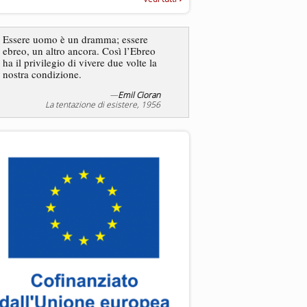
“Rapporto annuale sull’antisem
2025”
Dire gli ebrei è una
Essere uomo è un dramma; essere
generalizzazione, proprio
ebreo, un altro ancora. Così l’Ebreo
dicesse i cristiani. Ci sono
ha il privilegio di vivere due volte la
sono cristiani, e l’origine, 
nostra condizione.
religione, lo stile di vita, 
sicuro comportano tanti trat
—
Emil Cioran
—
S
La tentazione di esistere, 1956
Liberazione, 20