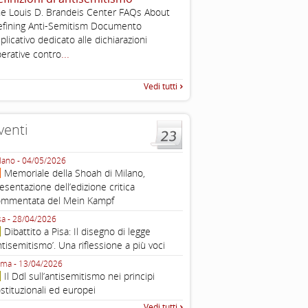
2003
e Louis D. Brandeis Center FAQs About
Tratto da: EUMC-Manifestati
fining Anti-Semitism Documento
Antisemitism in the EU 2002
plicativo dedicato alle dichiarazioni
225-241 2.1.2 DEFINIZIONI,
...
erative contro
TEORIE INTRODUZIONE Poic
Vedi tutti
venti
lano - 04/05/2026
Roma - 16/03/2026
Memoriale della Shoah di Milano,
Roma, webinar “Il DDL ant
esentazione dell’edizione critica
e ombre
ommentata del Mein Kampf
Fondazione Castagneto Banca 1910
Livorno - 04/03/2026
sa - 28/04/2026
Livorno, conferenza sull’a
Dibattito a Pisa: Il disegno di legge
con Gadi Luzzatto Voghera, di
ntisemitismo’. Una riflessione a più voci
Fondazione CDEC
ma - 13/04/2026
Roma, Via della Dogana Vecchia 2
Il Ddl sull’antisemitismo nei principi
Giustiniani, Sala Zuccari - 03/03/
stituzionali ed europei
Roma, Senato, presentazi
Vedi tutti