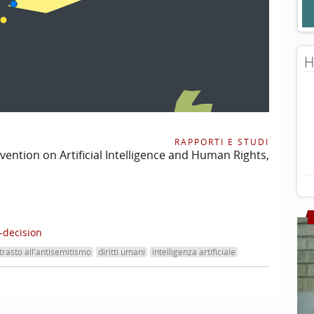
H
RAPPORTI E STUDI
ention on Artificial Intelligence and Human Rights,
-decision
trasto all'antisemitismo
diritti umani
intelligenza artificiale