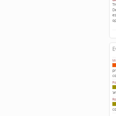
Th
De
es
op
E
Mi
pr
c
Pi
‘a
Ro
co