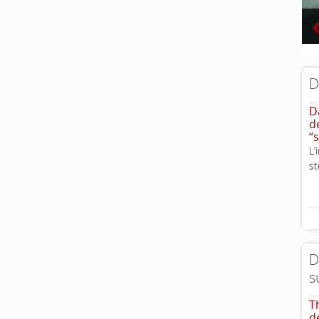
D
D
d
“
L
st
D
s
T
d