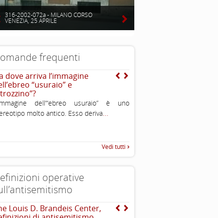
316-2002-072a - MILANO CORSO
VENEZIA, 25 APRILE
omande frequenti
a dove arriva l’immagine
Cos’ è l’antisemitismo?
ell’ebreo “usuraio” e
E’ un sentimento, una teoriz
strozzino”?
comportamento di avversione
’immagine dell’“ebreo usuraio” è uno
discriminazione o persecuzio
...
ereotipo molto antico. Esso deriva
ebrei. In alcuni casi è violen
Vedi tutti
efinizioni operative
ull’antisemitismo
he Louis D. Brandeis Center,
EUMC-Manifestations of
efinizioni di antisemitismo
Antisemitism in the EU 