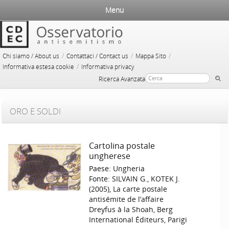
Menu
/
/
/
Chi siamo / About us
Contattaci / Contact us
Mappa Sito
/
Informativa estesa cookie
Informativa privacy
Ricerca Avanzata
ORO E SOLDI
Cartolina postale
ungherese
Paese:
Ungheria
Fonte:
SILVAIN G., KOTEK J.
(2005), La carte postale
antisémite de l’affaire
Dreyfus à la Shoah, Berg
International Éditeurs, Parigi