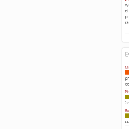
Wo
di
pr
ra
E
Mi
pr
c
Pi
‘a
Ro
co