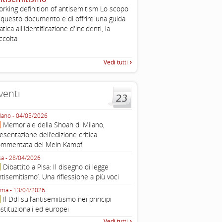
rking definition of antisemitism Lo scopo
The Louis D. Brandeis Cente
 questo documento e di offrire una guida
Defining Anti-Semitism Doc
atica all'identificazione d'incidenti, la
esplicativo dedicato alle dichi
...
ccolta
operative contro
Vedi tutti
venti
lano - 04/05/2026
Roma - 16/03/2026
Memoriale della Shoah di Milano,
Roma, webinar “Il DDL ant
esentazione dell’edizione critica
e ombre
ommentata del Mein Kampf
Fondazione Castagneto Banca 1910
Livorno - 04/03/2026
sa - 28/04/2026
Livorno, conferenza sull’a
Dibattito a Pisa: Il disegno di legge
con Gadi Luzzatto Voghera, di
ntisemitismo’. Una riflessione a più voci
Fondazione CDEC
ma - 13/04/2026
Roma, Via della Dogana Vecchia 2
Il Ddl sull’antisemitismo nei principi
Giustiniani, Sala Zuccari - 03/03/
stituzionali ed europei
Roma, Senato, presentazi
Vedi tutti