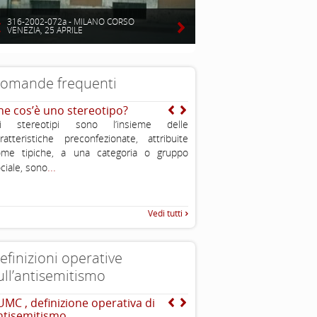
316-2002-072a - MILANO CORSO
VENEZIA, 25 APRILE
omande frequenti
he cos’è uno stereotipo?
Si sente spesso dire che 
sono molto potenti ed in
li stereotipi sono l’insieme delle
puoi spiegarmi perché?
ratteristiche preconfezionate, attribuite
...
ome tipiche, a una categoria o gruppo
...
ciale, sono
Vedi tutti
efinizioni operative
ull’antisemitismo
UMC , definizione operativa di
The Louis D. Brandeis C
ntisemitismo
definizioni di antisemit