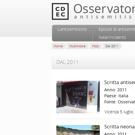
Vai al contenuto principale
Vai al contenuto secondario
L’antisemitismo
Episodi di antisemi
Menu principale
Italia/Incidents
Home
Multimedia
Foto
Dal 2011
DAL 2011
Scritta antis
Anno:
2011
Paese:
Italia
Fonte:
Osservat
Vicenza 5 luglio
Scritta neona
Anno:
2011