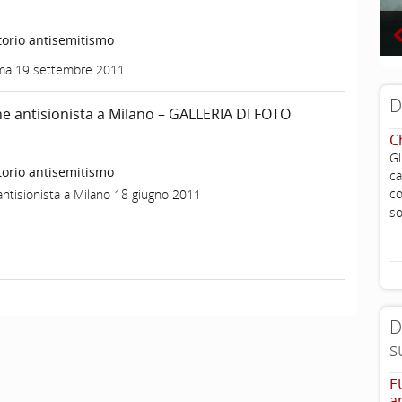
orio antisemitismo
Roma 19 settembre 2011
D
e antisionista a Milano – GALLERIA DI FOTO
C
G
orio antisemitismo
ca
c
antisionista a Milano 18 giugno 2011
so
D
s
E
a