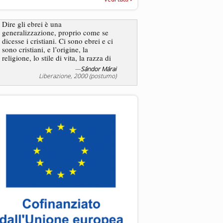
“Rapporto annuale sull’antisem
2025”
Dire gli ebrei è una
Essere uomo è un dramma
generalizzazione, proprio come se
ebreo, un altro ancora. Co
dicesse i cristiani. Ci sono ebrei e ci
ha il privilegio di vivere d
sono cristiani, e l’origine, la
nostra condizione.
religione, lo stile di vita, la razza di
sicuro comportano tanti tratti...
—
Sándor Márai
Liberazione, 2000 (postumo)
La tentazione di e