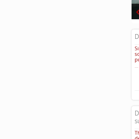
D
S
s
p
...
D
s
T
d