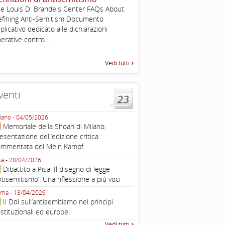
2003
e Louis D. Brandeis Center FAQs About
Tratto da: EUMC-Manifestati
fining Anti-Semitism Documento
Antisemitism in the EU 2002
plicativo dedicato alle dichiarazioni
225-241 2.1.2 DEFINIZIONI,
...
erative contro
TEORIE INTRODUZIONE Poic
Vedi tutti
venti
lano - 04/05/2026
Roma - 16/03/2026
Memoriale della Shoah di Milano,
Roma, webinar “Il DDL ant
esentazione dell’edizione critica
e ombre
ommentata del Mein Kampf
Fondazione Castagneto Banca 1910
Livorno - 04/03/2026
sa - 28/04/2026
Livorno, conferenza sull’a
Dibattito a Pisa: Il disegno di legge
con Gadi Luzzatto Voghera, di
ntisemitismo’. Una riflessione a più voci
Fondazione CDEC
ma - 13/04/2026
Roma, Via della Dogana Vecchia 2
Il Ddl sull’antisemitismo nei principi
Giustiniani, Sala Zuccari - 03/03/
stituzionali ed europei
Roma, Senato, presentazi
Vedi tutti