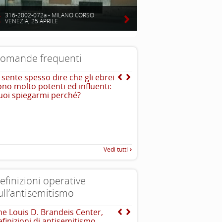
316-2002-072a - MILANO CORSO
VENEZIA, 25 APRILE
omande frequenti
i sente spesso dire che gli ebrei
Cos’ è l’antisemitismo?
ono molto potenti ed influenti:
E’ un sentimento, una teoriz
uoi spiegarmi perché?
comportamento di avversione
discriminazione o persecuzio
ebrei. In alcuni casi è violen
Vedi tutti
efinizioni operative
ull’antisemitismo
he Louis D. Brandeis Center,
EUMC-Manifestations of
efinizioni di antisemitismo
Antisemitism in the EU 