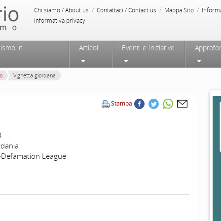
/
/
/
Chi siamo / About us
Contattaci / Contact us
Mappa Sito
Inform
Informativa privacy
tismo in
Articoli
Eventi e Iniziative
Approfo
o
Vignetta giordana
Stampa
4
rdania
i-Defamation League