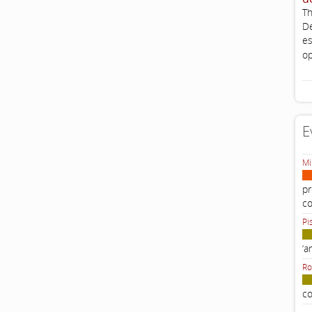
Th
De
es
op
E
Mi
pr
c
Pi
‘a
Ro
co