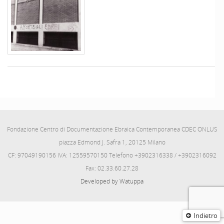
Fondazione Centro di Documentazione Ebraica Contemporanea CDEC ONLUS
piazza Edmond J. Safra 1, 20125 Milano
CF: 97049190156 IVA: 12559570150 Telefono +3902316338 / +3902316092
Fax: 02.33.60.27.28
Developed by Watuppa
Indietro