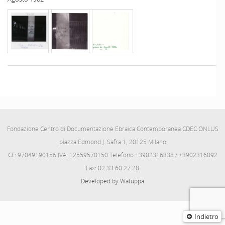
Fondazione Centro di Documentazione Ebraica Contemporanea CDEC ONLUS
piazza Edmond J. Safra 1, 20125 Milano
CF: 97049190156 IVA: 12559570150 Telefono +3902316338 / +3902316092
Fax: 02.33.60.27.28
Developed by Watuppa
Indietro